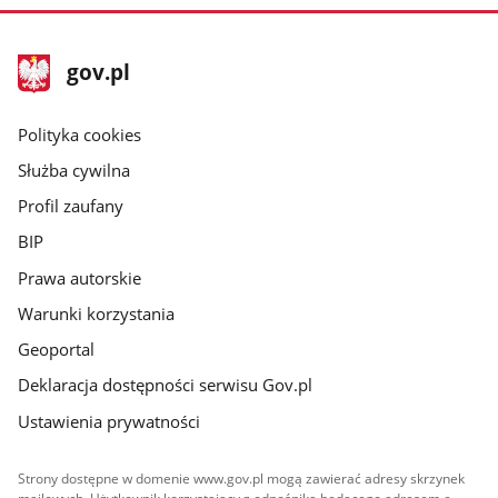
stopka
Strona
gov.pl
gov.pl
główna
gov.pl
Polityka cookies
Służba cywilna
Profil zaufany
BIP
Prawa autorskie
Warunki korzystania
Geoportal
Deklaracja dostępności serwisu Gov.pl
Ustawienia prywatności
Strony dostępne w domenie www.gov.pl mogą zawierać adresy skrzynek