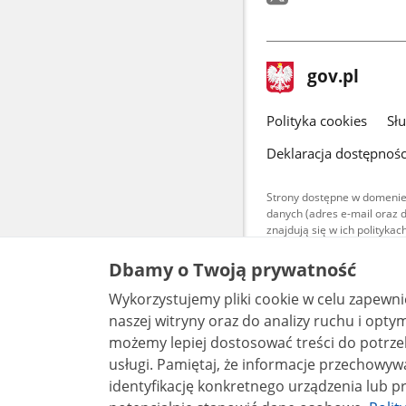
stopka
Strona
gov.pl
gov.pl
główna
gov.pl
Polityka cookies
Sł
Deklaracja dostępnośc
Strony dostępne w domenie
danych (adres e-mail oraz 
znajdują się w ich polityk
Treści teksto
Dbamy o Twoją prywatność
udostępniane
warunkach 4.0
Wykorzystujemy pliki cookie w celu zapewn
są udostępni
bez utworów z
naszej witryny oraz do analizy ruchu i optymalizacj
możemy lepiej dostosować treści do potrzeb
usługi. Pamiętaj, że informacje przechowywane w plikach cookie mogą pozwalać na
identyfikację konkretnego urządzenia lub pr