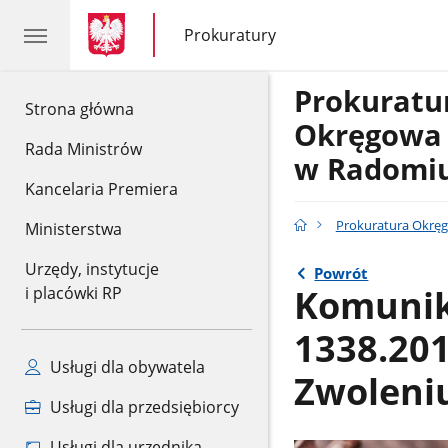
gov.pl
gov.pl
Prokuratury
gov.pl
Prokuratury
Prokuratu
gov.pl
Strona główna
Okręgow
Rada Ministrów
w Radomi
Kancelaria Premiera
Prokuratura Okrę
Ministerstwa
Urzędy, instytucje
Powrót
Komunik
i placówki RP
1338.20
Usługi dla obywatela
Zwoleni
Usługi dla przedsiębiorcy
Usługi dla urzędnika