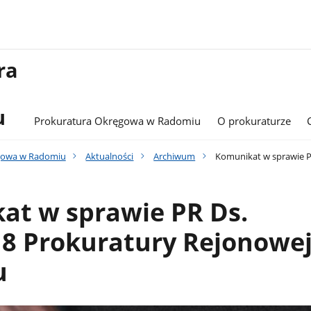
ra
a
u
Prokuratura Okręgowa w Radomiu
O prokuraturze
gowa w Radomiu
Aktualności
Archiwum
Komunikat w sprawie P
at w sprawie PR Ds.
18 Prokuratury Rejonowe
u