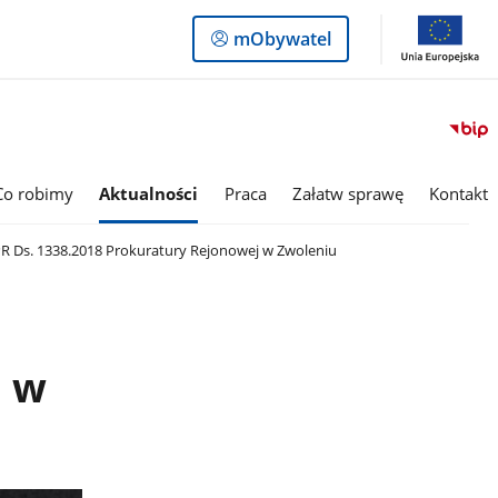
Logowanie
mObywatel
do
panelu
Co robimy
Aktualności
Praca
Załatw sprawę
Kontakt
R Ds. 1338.2018 Prokuratury Rejonowej w Zwoleniu
j w