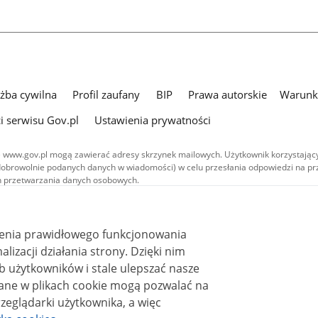
użba cywilna
Profil zaufany
BIP
Prawa autorskie
Warunki
i serwisu Gov.pl
Ustawienia prywatności
 www.gov.pl mogą zawierać adresy skrzynek mailowych. Użytkownik korzystający
dobrowolnie podanych danych w wiadomości) w celu przesłania odpowiedzi na prz
ach przetwarzania danych osobowych.
we publikowane w serwisie (z wyłączeniem treści audiowizualnych), są
 na licencji typu Creative Commons: uznanie autorstwa - na tych samych
 (CC BY-SA 4.0). Materiały audiowizualne, w tym zdjęcia, materiały audio i wideo
ienia prawidłowego funkcjonowania
ane na licencji typu Creative Commons: uznanie autorstwa użycie niekomercyjne 
ależnych 4.0 (CC BY-NC-ND 4.0), o ile nie jest to stwierdzone inaczej.
i działania strony. Dzięki nim
 użytkowników i stale ulepszać nasze
zeglądarki użytkownika, a więc