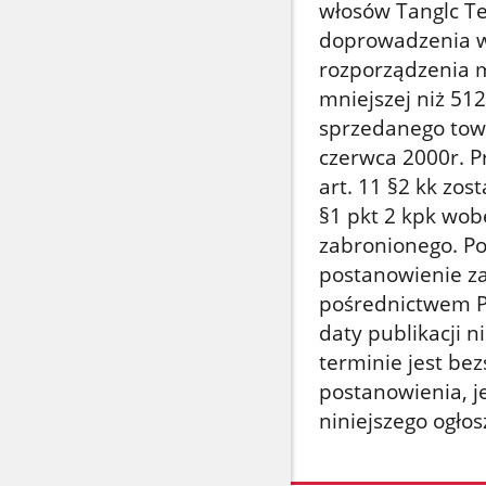
włosów Tanglc Te
doprowadzenia w 
rozporządzenia m
mniejszej niż 51
sprzedanego towar
czerwca 2000r. P
art. 11 §2 kk zo
§1 pkt 2 kpk wob
zabronionego. P
postanowienie z
pośrednictwem Pr
daty publikacji n
terminie jest be
postanowienia, je
niniejszego ogłos