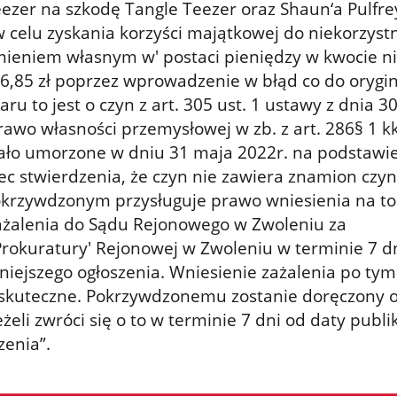
ezer na szkodę Tangle Teezer oraz Shaun‘a Pulfrey
celu zyskania korzyści majątkowej do niekorzyst
ieniem własnym w' postaci pieniędzy w kwocie n
26,85 zł poprzez wprowadzenie w błąd co do orygin
u to jest o czyn z art. 305 ust. 1 ustawy z dnia 3
rawo własności przemysłowej w zb. z art. 286§ 1 kk
stało umorzone w dniu 31 maja 2022r. na podstawie
ec stwierdzenia, że czyn nie zawiera znamion czy
okrzywdzonym przysługuje prawo wniesienia na to
ażalenia do Sądu Rejonowego w Zwoleniu za
okuratury' Rejonowej w Zwoleniu w terminie 7 d
iniejszego ogłoszenia. Wniesienie zażalenia po tym
zskuteczne. Pokrzywdzonemu zostanie doręczony 
żeli zwróci się o to w terminie 7 dni od daty publik
zenia”.