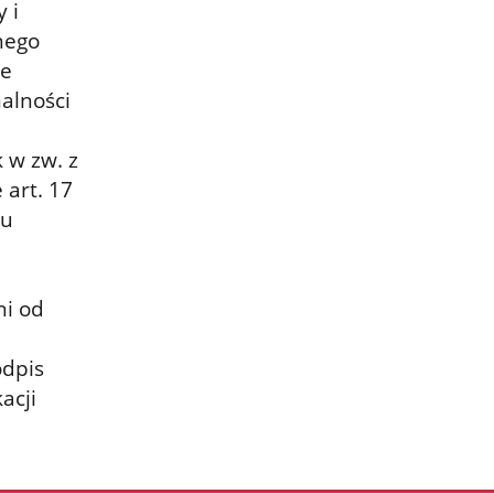
 i
nego
ie
alności
0
 w zw. z
 art. 17
nu
ni od
odpis
acji