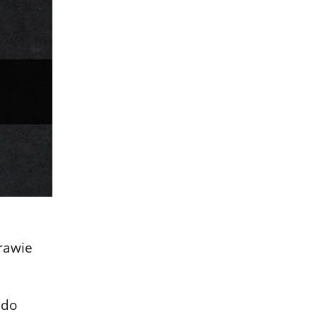
rawie
 do