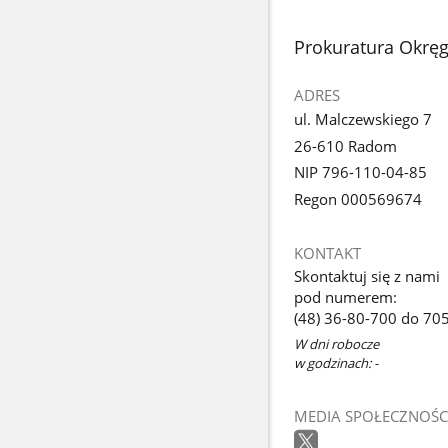
stopka
Prokuratura Okr
ADRES
ul. Malczewskiego 7
26-610 Radom
NIP 796-110-04-85
Regon 000569674
KONTAKT
Skontaktuj się z nami
pod numerem:
(48) 36-80-700 do 70
W dni robocze
w godzinach: -
MEDIA SPOŁECZNOŚC