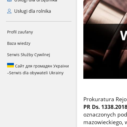
Usługi dla rolnika
Profil zaufany
Baza wiedzy
Serwis Służby Cywilnej
Сайт для громадян України
–
Serwis dla obywateli Ukrainy
Prokuratura Rej
PR Ds. 1338.201
oznaczonych pod
mazowieckiego, w