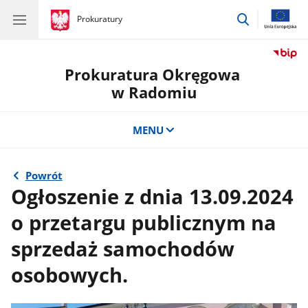
przejdź
gov.pl
Prokuratury
gov.pl
Prokuratury
do
wyszukiwar
Prokuratura Okręgowa
w Radomiu
MENU
Powrót
Ogłoszenie z dnia 13.09.2024
o przetargu publicznym na
sprzedaż samochodów
osobowych.