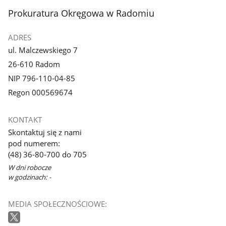
stopka
Prokuratura Okręgowa w Radomiu
ADRES
ul. Malczewskiego 7
26-610 Radom
NIP 796-110-04-85
Regon 000569674
KONTAKT
Skontaktuj się z nami
pod numerem:
(48) 36-80-700 do 705
W dni robocze
w godzinach: -
MEDIA SPOŁECZNOŚCIOWE: