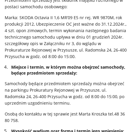
Przedmiotem sprzedaży jest składnik majątku ruchomego w
postaci samochodu osobowego:
Marka: SKODA Octavia II 1,6 MR’09 E5 nr rej. WR 9870M, rok
produkcji 2012, Ubezpieczenie OC jest ważne do 31.12.2024r.,
4 szt. opon zimowych, termin wykonania następnego badania
technicznego samochodu upływa w dniu 01 grudzień 2024r.
szczegółowy opis w Załączniku nr 3, do wglądu w
Prokuraturze Rejonowej w Przysusze, ul. Radomska 24, 26-400
Przysucha w godz. od 8:00 do 15:00.
Miejsce i termin, w którym można obejrzeć samochody,
będące przedmiotem sprzedaży:
Samochody będące przedmiotem sprzedaży można obejrzeć
na parkingu Prokuratury Rejonowej w Przysusze, ul.
Radomska 24, 26-400 Przysucha w godz. od 8:00 do 15:00, po
uprzednim uzgodnieniu terminu.
Osobą do kontaktu w tej sprawie jest Marta Kroszka tel.48 36
80 758.
Wysokość wadium oraz forma i termin jego wniesienia: