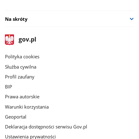
Na skróty
stopka
Strona
gov.pl
gov.pl
główna
gov.pl
Polityka cookies
Służba cywilna
Profil zaufany
BIP
Prawa autorskie
Warunki korzystania
Geoportal
Deklaracja dostępności serwisu Gov.pl
Ustawienia prywatności