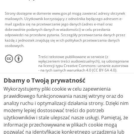
Strony dostępne w domenie www.gov.pl mogą zawierać adresy skrzynek
mailowych. Użytkownik korzystający z odnośnika będącego adresem e-
mail zgadza się na przetwarzanie jego danych (adres e-mail oraz
dobrowolnie podanych danych w wiadomości) w celu przesłania
odpowiedzi na przesłane pytania. Szczegóły przetwarzania danych przez
każdą z jednostek znajdują się w ich politykach przetwarzania danych
osobowych.
Treści tekstowe publikowane w serwisie (z
wyłączeniem treści audiowizualnych), są udostępniane
na licencji typu Creative Commons: uznanie autorstwa
- na tych samych warunkach 4.0 (CC BY-SA 4.0).
Materiały audiowizualne, w tym zdjęcia, materiały
Dbamy o Twoją prywatność
audio i wideo, są udostępniane na licencji typu
Creative Commons: uznanie autorstwa użycie
Wykorzystujemy pliki cookie w celu zapewnienia
niekomercyjne - bez utworów zależnych 4.0 (CC BY-
NC-ND 4.0), o ile nie jest to stwierdzone inaczej.
prawidłowego funkcjonowania naszej witryny oraz do
analizy ruchu i optymalizacji działania strony. Dzięki nim
możemy lepiej dostosować treści do potrzeb
użytkowników i stale ulepszać nasze usługi. Pamiętaj, że
informacje przechowywane w plikach cookie mogą
pozwalać na identyfikację konkretnego urządzenia lub