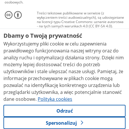
osobowych.
Treści tekstowe publikowane w serwisie (z
wyłączeniem treści audiowizualnych), są udostępniane
na licencji typu Creative Commons: uznanie autorstwa
- na tych samych warunkach 4.0 (CC BY-SA 4.0).
Materiały audiowizualne, w tym zdjęcia, materiały
Dbamy o Twoją prywatność
audio i wideo, są udostępniane na licencji typu
Creative Commons: uznanie autorstwa użycie
Wykorzystujemy pliki cookie w celu zapewnienia
niekomercyjne - bez utworów zależnych 4.0 (CC BY-
NC-ND 4.0), o ile nie jest to stwierdzone inaczej.
prawidłowego funkcjonowania naszej witryny oraz do
analizy ruchu i optymalizacji działania strony. Dzięki nim
możemy lepiej dostosować treści do potrzeb
użytkowników i stale ulepszać nasze usługi. Pamiętaj, że
informacje przechowywane w plikach cookie mogą
pozwalać na identyfikację konkretnego urządzenia lub
przeglądarki użytkownika, a więc potencjalnie stanowić
dane osobowe.
Polityka cookies
Odrzuć
Spersonalizuj