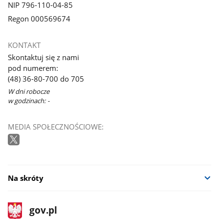
NIP 796-110-04-85
Regon 000569674
KONTAKT
Skontaktuj się z nami
pod numerem:
(48) 36-80-700 do 705
W dni robocze
w godzinach: -
MEDIA SPOŁECZNOŚCIOWE:
Na skróty
stopka
Strona
gov.pl
gov.pl