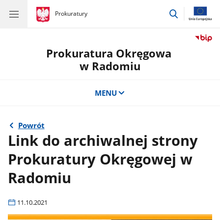
przejdź
gov.pl
Prokuratury
gov.pl
Prokuratury
do
wyszukiwar
Prokuratura Okręgowa
w Radomiu
MENU
Powrót
Link do archiwalnej strony
Prokuratury Okręgowej w
Radomiu
11.10.2021