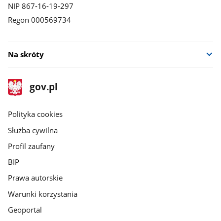
NIP 867-16-19-297
Regon 000569734
Na skróty
stopka
Strona
gov.pl
gov.pl
główna
gov.pl
Polityka cookies
Służba cywilna
Profil zaufany
BIP
Prawa autorskie
Warunki korzystania
Geoportal