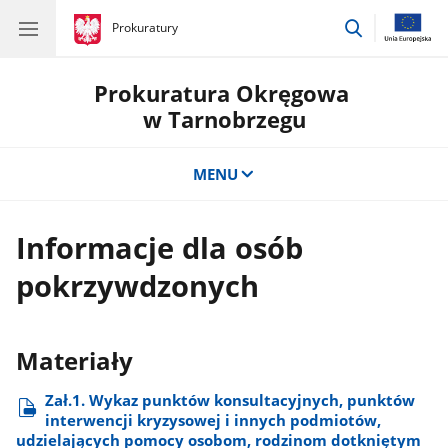
przejdź
gov.pl
Prokuratury
gov.pl
Prokuratury
do
wyszukiwar
Prokuratura Okręgowa
w Tarnobrzegu
MENU
Informacje dla osób
pokrzywdzonych
Materiały
Zał.1. Wykaz punktów konsultacyjnych, punktów
interwencji kryzysowej i innych podmiotów,
udzielających pomocy osobom, rodzinom dotkniętym