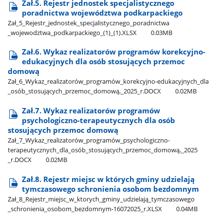
Zał.5. Rejestr jednostek specjalistycznego
poradnictwa województwa podkarpackiego
Zał​_5​_Rejestr​_jednostek​_specjalistycznego​_poradnictwa​
_wojewodztwa​_podkarpackiego​_(1)​_(1).XLSX
0.03MB
Zał.6. Wykaz realizatorów programów korekcyjno-
edukacyjnych dla osób stosujących przemoc
domową
Zał​_6​_Wykaz​_realizatorów​_programów​_korekcyjno-edukacyjnych​_dla​
_osób​_stosujących​_przemoc​_domową,​_2025​_r.DOCX
0.02MB
Zał.7. Wykaz realizatorów programów
psychologiczno-terapeutycznych dla osób
stosujących przemoc domową
Zał​_7​_Wykaz​_realizatorów​_programów​_psychologiczno-
terapeutycznych​_dla​_osób​_stosujących​_przemoc​_domową,​_2025​
_r.DOCX
0.02MB
Zał.8. Rejestr miejsc w których gminy udzielają
tymczasowego schronienia osobom bezdomnym
Zał​_8​_Rejestr​_miejsc​_w​_ktorych​_gminy​_udzielają​_tymczasowego​
_schronienia​_osobom​_bezdomnym-16072025​_r.XLSX
0.04MB