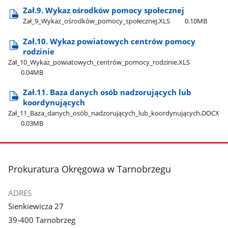
Zał.9. Wykaz ośrodków pomocy społecznej
Zał​_9​_Wykaz​_ośrodków​_pomocy​_społecznej.XLS
0.10MB
Zał.10. Wykaz powiatowych centrów pomocy
rodzinie
Zał​_10​_Wykaz​_powiatowych​_centrów​_pomocy​_rodzinie.XLS
0.04MB
Zał.11. Baza danych osób nadzorujących lub
koordynujących
Zał​_11​_Baza​_danych​_osób​_nadzorujących​_lub​_koordynujących.DOCX
0.03MB
stopka
Prokuratura Okręgowa w Tarnobrzegu
ADRES
Sienkiewicza 27
39-400 Tarnobrzeg