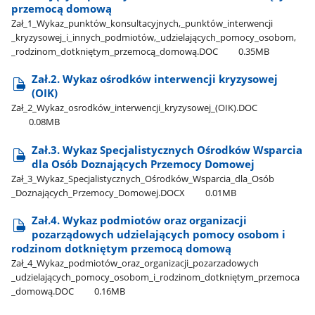
przemocą domową
Zał​_1​_Wykaz​_punktów​_konsultacyjnych,​_punktów​_interwencji​
_kryzysowej​_i​_innych​_podmiotów,​_udzielających​_pomocy​_osobom,​
_rodzinom​_dotkniętym​_przemocą​_domową.DOC
0.35MB
Zał.2. Wykaz ośrodków interwencji kryzysowej
(OIK)
Zał​_2​_Wykaz​_osrodków​_interwencji​_kryzysowej​_(OIK).DOC
0.08MB
Zał.3. Wykaz Specjalistycznych Ośrodków Wsparcia
dla Osób Doznających Przemocy Domowej
Zał​_3​_Wykaz​_Specjalistycznych​_Ośrodków​_Wsparcia​_dla​_Osób​
_Doznających​_Przemocy​_Domowej.DOCX
0.01MB
Zał.4. Wykaz podmiotów oraz organizacji
pozarządowych udzielających pomocy osobom i
rodzinom dotkniętym przemocą domową
Zał​_4​_Wykaz​_podmiotów​_oraz​_organizacji​_pozarzadowych​
_udzielających​_pomocy​_osobom​_i​_rodzinom​_dotkniętym​_przemoca​
_domową.DOC
0.16MB