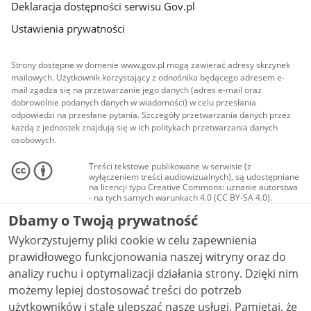
Deklaracja dostępności serwisu Gov.pl
Ustawienia prywatności
Strony dostępne w domenie www.gov.pl mogą zawierać adresy skrzynek
mailowych. Użytkownik korzystający z odnośnika będącego adresem e-
mail zgadza się na przetwarzanie jego danych (adres e-mail oraz
dobrowolnie podanych danych w wiadomości) w celu przesłania
odpowiedzi na przesłane pytania. Szczegóły przetwarzania danych przez
każdą z jednostek znajdują się w ich politykach przetwarzania danych
osobowych.
Treści tekstowe publikowane w serwisie (z
wyłączeniem treści audiowizualnych), są udostępniane
na licencji typu Creative Commons: uznanie autorstwa
- na tych samych warunkach 4.0 (CC BY-SA 4.0).
Materiały audiowizualne, w tym zdjęcia, materiały
Dbamy o Twoją prywatność
audio i wideo, są udostępniane na licencji typu
Creative Commons: uznanie autorstwa użycie
Wykorzystujemy pliki cookie w celu zapewnienia
niekomercyjne - bez utworów zależnych 4.0 (CC BY-
NC-ND 4.0), o ile nie jest to stwierdzone inaczej.
prawidłowego funkcjonowania naszej witryny oraz do
analizy ruchu i optymalizacji działania strony. Dzięki nim
możemy lepiej dostosować treści do potrzeb
użytkowników i stale ulepszać nasze usługi. Pamiętaj, że