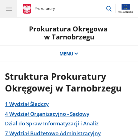
przejdź
gov.pl
Prokuratury
gov.pl
Prokuratury
do
wyszukiwar
Prokuratura Okręgowa
w Tarnobrzegu
MENU
Struktura Prokuratury
Okręgowej w Tarnobrzegu
1 Wydział Śledczy
4 Wydział Organizacyjno - Sądowy
Dział do Spraw Informatyzacji i Analiz
7 Wydział Budżetowo Administracyjny