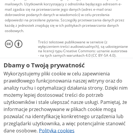
mailowych. Użytkownik korzystający z odnośnika będącego adresem e-
mail zgadza się na przetwarzanie jego danych (adres e-mail oraz
dobrowolnie podanych danych w wiadomości) w celu przesłania
odpowiedzi na przesłane pytania. Szczegóły przetwarzania danych przez
każdą z jednostek znajdują się w ich politykach przetwarzania danych
osobowych.
Treści tekstowe publikowane w serwisie (z
wyłączeniem treści audiowizualnych), są udostępniane
na licencji typu Creative Commons: uznanie autorstwa
- na tych samych warunkach 4.0 (CC BY-SA 4.0).
Materiały audiowizualne, w tym zdjęcia, materiały
Dbamy o Twoją prywatność
audio i wideo, są udostępniane na licencji typu
Creative Commons: uznanie autorstwa użycie
Wykorzystujemy pliki cookie w celu zapewnienia
niekomercyjne - bez utworów zależnych 4.0 (CC BY-
NC-ND 4.0), o ile nie jest to stwierdzone inaczej.
prawidłowego funkcjonowania naszej witryny oraz do
analizy ruchu i optymalizacji działania strony. Dzięki nim
możemy lepiej dostosować treści do potrzeb
użytkowników i stale ulepszać nasze usługi. Pamiętaj, że
informacje przechowywane w plikach cookie mogą
pozwalać na identyfikację konkretnego urządzenia lub
przeglądarki użytkownika, a więc potencjalnie stanowić
dane osobowe.
Polityka cookies