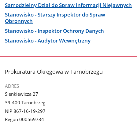
Samodzielny Dział do Spraw Informacji Niejawnych
Stanowisko - Starszy Inspektor do Spraw
Obronnych
Stanowisko - Inspektor Ochrony Danych
Stanowisko - Audytor Wewnętrzny
stopka
Prokuratura Okręgowa w Tarnobrzegu
ADRES
Sienkiewicza 27
39-400 Tarnobrzeg
NIP 867-16-19-297
Regon 000569734