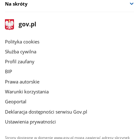
Na skróty
stopka
Strona
gov.pl
gov.pl
główna
gov.pl
Polityka cookies
Służba cywilna
Profil zaufany
BIP
Prawa autorskie
Warunki korzystania
Geoportal
Deklaracja dostępności serwisu Gov.pl
Ustawienia prywatności
Strony dostępne w domenie www.gov.pl mogą zawierać adresy skrzynek