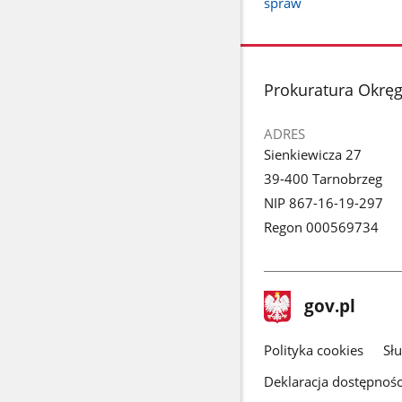
spraw
stopka
Prokuratura Okrę
ADRES
Sienkiewicza 27
39-400 Tarnobrzeg
NIP 867-16-19-297
Regon 000569734
stopka
Strona
gov.pl
gov.pl
główna
gov.pl
Polityka cookies
Sł
Deklaracja dostępnośc