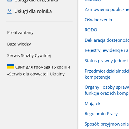
Zamówienia publiczn
Usługi dla rolnika
Oświadczenia
RODO
Profil zaufany
Deklaracja dostępnośc
Baza wiedzy
Rejestry, ewidencje i 
Serwis Służby Cywilnej
Status prawny jednost
Сайт для громадян України
Przedmiot działalności
–
Serwis dla obywateli Ukrainy
kompetencje
Organy i osoby spraw
funkcje oraz ich komp
Majątek
Regulamin Pracy
Sposób przyjmowania i