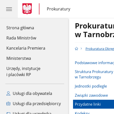
gov.pl
gov.pl
Prokuratury
gov.pl
Prokuratury
Prokurat
gov.pl
Strona główna
w Tarnobr
Rada Ministrów
Kancelaria Premiera
Prokuratura Okrę
Ministerstwa
Podstawowe informac
Urzędy, instytucje
Struktura Prokuratur
i placówki RP
w Tarnobrzegu
Jednostki podległe
Usługi dla obywatela
Związki zawodowe
Usługi dla przedsiębiorcy
Przydatne linki
Kodeksy
Usługi dla urzędnika