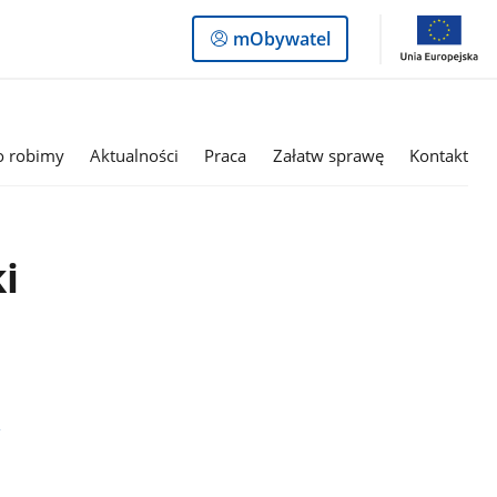
Logowanie
mObywatel
do
panelu
o robimy
Aktualności
Praca
Załatw sprawę
Kontakt
i
e