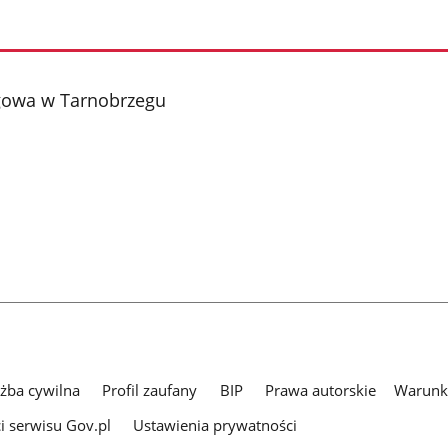
gowa w Tarnobrzegu
użba cywilna
Profil zaufany
BIP
Prawa autorskie
Warunki
i serwisu Gov.pl
Ustawienia prywatności