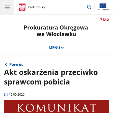
przejdź
gov.pl
Prokuratury
gov.pl
Prokuratury
do
wyszukiwar
Prokuratura Okręgowa
we Włocławku
MENU
Powrót
Akt oskarżenia przeciwko
sprawcom pobicia
12.05.2026