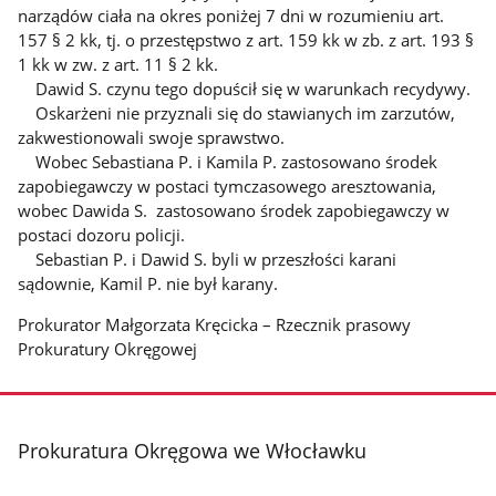
narządów ciała na okres poniżej 7 dni w rozumieniu art.
157 § 2 kk, tj. o przestępstwo z art. 159 kk w zb. z art. 193 §
1 kk w zw. z art. 11 § 2 kk.
Dawid S. czynu tego dopuścił się w warunkach recydywy.
Oskarżeni nie przyznali się do stawianych im zarzutów,
zakwestionowali swoje sprawstwo.
Wobec Sebastiana P. i Kamila P. zastosowano środek
zapobiegawczy w postaci tymczasowego aresztowania,
wobec Dawida S. zastosowano środek zapobiegawczy w
postaci dozoru policji.
Sebastian P. i Dawid S. byli w przeszłości karani
sądownie, Kamil P. nie był karany.
Prokurator Małgorzata Kręcicka – Rzecznik prasowy
Prokuratury Okręgowej
stopka
Prokuratura Okręgowa we Włocławku