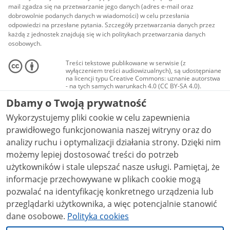
mail zgadza się na przetwarzanie jego danych (adres e-mail oraz
dobrowolnie podanych danych w wiadomości) w celu przesłania
odpowiedzi na przesłane pytania. Szczegóły przetwarzania danych przez
każdą z jednostek znajdują się w ich politykach przetwarzania danych
osobowych.
Treści tekstowe publikowane w serwisie (z
wyłączeniem treści audiowizualnych), są udostępniane
na licencji typu Creative Commons: uznanie autorstwa
- na tych samych warunkach 4.0 (CC BY-SA 4.0).
Materiały audiowizualne, w tym zdjęcia, materiały
Dbamy o Twoją prywatność
audio i wideo, są udostępniane na licencji typu
Creative Commons: uznanie autorstwa użycie
Wykorzystujemy pliki cookie w celu zapewnienia
niekomercyjne - bez utworów zależnych 4.0 (CC BY-
NC-ND 4.0), o ile nie jest to stwierdzone inaczej.
prawidłowego funkcjonowania naszej witryny oraz do
analizy ruchu i optymalizacji działania strony. Dzięki nim
możemy lepiej dostosować treści do potrzeb
użytkowników i stale ulepszać nasze usługi. Pamiętaj, że
informacje przechowywane w plikach cookie mogą
pozwalać na identyfikację konkretnego urządzenia lub
przeglądarki użytkownika, a więc potencjalnie stanowić
dane osobowe.
Polityka cookies