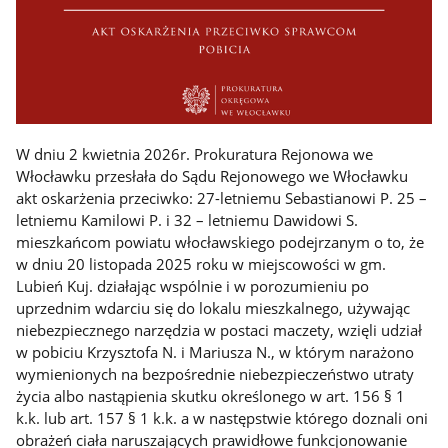
W dniu 2 kwietnia 2026r. Prokuratura Rejonowa we
Włocławku przesłała do Sądu Rejonowego we Włocławku
akt oskarżenia przeciwko: 27-letniemu Sebastianowi P. 25 –
letniemu Kamilowi P. i 32 – letniemu Dawidowi S.
mieszkańcom powiatu włocławskiego podejrzanym o to, że
w dniu 20 listopada 2025 roku w miejscowości w gm.
Lubień Kuj. działając wspólnie i w porozumieniu po
uprzednim wdarciu się do lokalu mieszkalnego, używając
niebezpiecznego narzędzia w postaci maczety, wzięli udział
w pobiciu Krzysztofa N. i Mariusza N., w którym narażono
wymienionych na bezpośrednie niebezpieczeństwo utraty
życia albo nastąpienia skutku określonego w art. 156 § 1
k.k. lub art. 157 § 1 k.k. a w następstwie którego doznali oni
obrażeń ciała naruszających prawidłowe funkcjonowanie