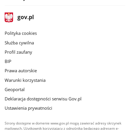
stopka
Strona
gov.pl
gov.pl
główna
gov.pl
Polityka cookies
Służba cywilna
Profil zaufany
BIP
Prawa autorskie
Warunki korzystania
Geoportal
Deklaracja dostępności serwisu Gov.pl
Ustawienia prywatności
Strony dostępne w domenie www.gov.pl mogą zawierać adresy skrzynek
mailowych. Użytkownik korzystający z odnośnika będącego adresem e-