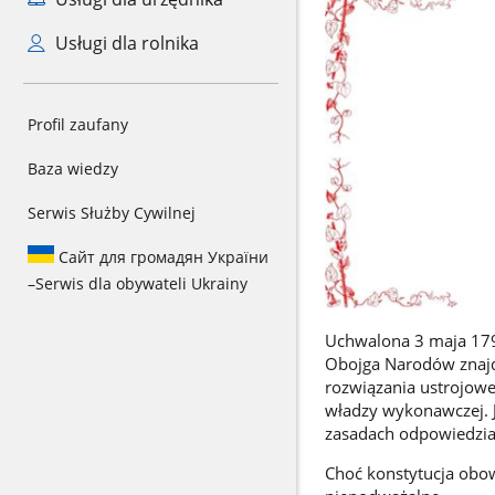
Usługi dla rolnika
Profil zaufany
Baza wiedzy
Serwis Służby Cywilnej
Сайт для громадян України
–
Serwis dla obywateli Ukrainy
Uchwalona 3 maja 179
Obojga Narodów znajd
rozwiązania ustrojowe
władzy wykonawczej. J
zasadach odpowiedzia
Choć konstytucja obow