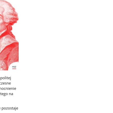
olitej
czesne
zmocnienie
rtego na
e pozostaje