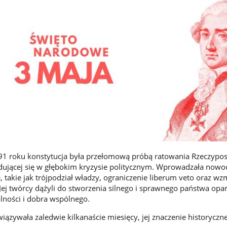
1 roku konstytucja była przełomową próbą ratowania Rzeczyposp
ującej się w głębokim kryzysie politycznym. Wprowadzała nowo
, takie jak trójpodział władzy, ograniczenie liberum veto oraz w
ej twórcy dążyli do stworzenia silnego i sprawnego państwa opa
lności i dobra wspólnego.
iązywała zaledwie kilkanaście miesięcy, jej znaczenie historyczn