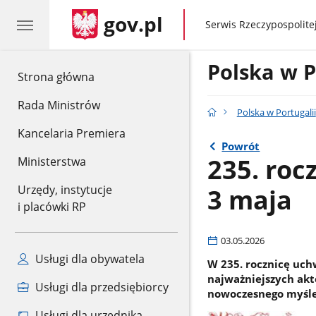
gov.pl
gov.pl
Serwis Rzeczypospolitej
Polska w P
gov.pl
Strona główna
Rada Ministrów
Polska w Portugalii
Kancelaria Premiera
Powrót
235. roc
Ministerstwa
3 maja
Urzędy, instytucje
i placówki RP
03.05.2026
Usługi dla obywatela
W 235. rocznicę uch
najważniejszych akt
Usługi dla przedsiębiorcy
nowoczesnego myślen
Usługi dla urzędnika