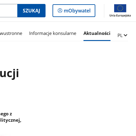
Logowanie
SZUKAJ
mObywatel
do
panelu
dwustronne
Informacje konsularne
Aktualności
Zmień ję
PL
ucji
ego z
litycznej,