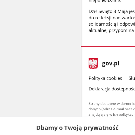
niepodważalne.
Dziś Święto 3 Maja jes
do refleksji nad wart
solidarnością i odpow
aktualne, przypomina 
stopka
Strona
gov.pl
gov.pl
główna
gov.pl
Polityka cookies
Sł
Deklaracja dostępnośc
Strony dostępne w domenie
danych (adres e-mail oraz 
znajdują się w ich polityk
Treści teksto
Dbamy o Twoją prywatność
udostępniane
warunkach 4.0