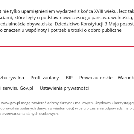
t nie tylko upamiętnieniem wydarzeń z końca XVIII wieku, lecz ta
ościami, które legły u podstaw nowoczesnego państwa: wolnością,
iedzialnością obywatelską. Dziedzictwo Konstytucji 3 Maja pozost
o znaczeniu wspólnoty i potrzebie troski o dobro publiczne.
użba cywilna
Profil zaufany
BIP
Prawa autorskie
Warunki
i serwisu Gov.pl
Ustawienia prywatności
 www.gov.pl mogą zawierać adresy skrzynek mailowych. Użytkownik korzystający
dobrowolnie podanych danych w wiadomości) w celu przesłania odpowiedzi na prz
ach przetwarzania danych osobowych.
we publikowane w serwisie (z wyłączeniem treści audiowizualnych), są
 na licencji typu Creative Commons: uznanie autorstwa - na tych samych
 (CC BY-SA 4.0). Materiały audiowizualne, w tym zdjęcia, materiały audio i wideo