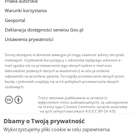
Prawa autorskie
Warunki korzystania
Geoportal
Deklaracja dostępności serwisu Gov.pl
Ustawienia prywatności
Strony dostępne w domenie www.gov.pl mogą zawierać adresy skrzynek
mailowych. Użytkownik korzystający z odnośnika będącego adresem e-
mail zgadza się na przetwarzanie jego danych (adres e-mail oraz
dobrowolnie podanych danych w wiadomości) w celu przesłania
odpowiedzi na przesłane pytania. Szczegóły przetwarzania danych przez
każdą z jednostek znajdują się w ich politykach przetwarzania danych
osobowych.
Treści tekstowe publikowane w serwisie (z
wyłączeniem treści audiowizualnych), są udostępniane
na licencji typu Creative Commons: uznanie autorstwa
- na tych samych warunkach 4.0 (CC BY-SA 4.0).
Materiały audiowizualne, w tym zdjęcia, materiały
Dbamy o Twoją prywatność
audio i wideo, są udostępniane na licencji typu
Creative Commons: uznanie autorstwa użycie
Wykorzystujemy pliki cookie w celu zapewnienia
niekomercyjne - bez utworów zależnych 4.0 (CC BY-