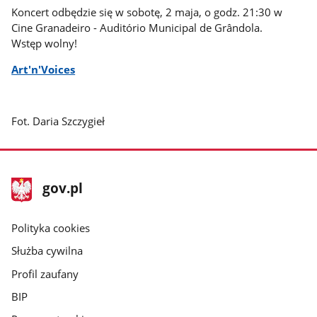
Koncert odbędzie się w sobotę, 2 maja, o godz. 21:30 w
Cine Granadeiro - Auditório Municipal de Grândola.
Wstęp wolny!
Art'n'Voices
Fot. Daria Szczygieł
stopka
Strona
gov.pl
gov.pl
główna
gov.pl
Polityka cookies
Służba cywilna
Profil zaufany
BIP