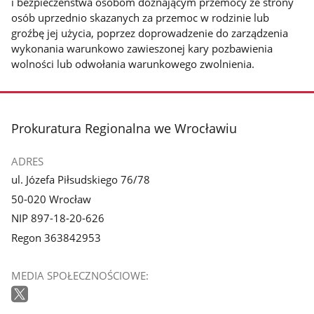
i bezpieczeństwa osobom doznającym przemocy ze strony
osób uprzednio skazanych za przemoc w rodzinie lub
groźbę jej użycia, poprzez doprowadzenie do zarządzenia
wykonania warunkowo zawieszonej kary pozbawienia
wolności lub odwołania warunkowego zwolnienia.
stopka
Prokuratura Regionalna we Wrocławiu
ADRES
ul. Józefa Piłsudskiego 76/78
50-020 Wrocław
NIP 897-18-20-626
Regon 363842953
MEDIA SPOŁECZNOŚCIOWE: