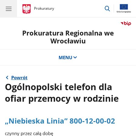
przejdź
gov.pl
Prokuratury
gov.pl
Prokuratury
do
wyszukiwar
Prokuratura Regionalna we
Wrocławiu
MENU
Powrót
Ogólnopolski telefon dla
ofiar przemocy w rodzinie
„Niebieska Linia” 800-12-00-02
czynny przez całą dobę