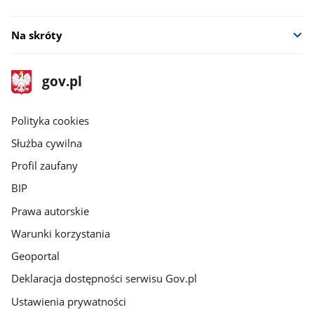
Na skróty
stopka
Strona
gov.pl
gov.pl
główna
gov.pl
Polityka cookies
Służba cywilna
Profil zaufany
BIP
Prawa autorskie
Warunki korzystania
Geoportal
Deklaracja dostępności serwisu Gov.pl
Ustawienia prywatności