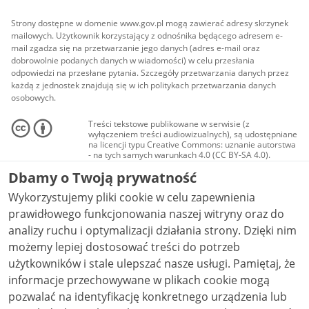
Strony dostępne w domenie www.gov.pl mogą zawierać adresy skrzynek
mailowych. Użytkownik korzystający z odnośnika będącego adresem e-
mail zgadza się na przetwarzanie jego danych (adres e-mail oraz
dobrowolnie podanych danych w wiadomości) w celu przesłania
odpowiedzi na przesłane pytania. Szczegóły przetwarzania danych przez
każdą z jednostek znajdują się w ich politykach przetwarzania danych
osobowych.
Treści tekstowe publikowane w serwisie (z
wyłączeniem treści audiowizualnych), są udostępniane
na licencji typu Creative Commons: uznanie autorstwa
- na tych samych warunkach 4.0 (CC BY-SA 4.0).
Materiały audiowizualne, w tym zdjęcia, materiały
Dbamy o Twoją prywatność
audio i wideo, są udostępniane na licencji typu
Creative Commons: uznanie autorstwa użycie
Wykorzystujemy pliki cookie w celu zapewnienia
niekomercyjne - bez utworów zależnych 4.0 (CC BY-
NC-ND 4.0), o ile nie jest to stwierdzone inaczej.
prawidłowego funkcjonowania naszej witryny oraz do
analizy ruchu i optymalizacji działania strony. Dzięki nim
możemy lepiej dostosować treści do potrzeb
użytkowników i stale ulepszać nasze usługi. Pamiętaj, że
informacje przechowywane w plikach cookie mogą
pozwalać na identyfikację konkretnego urządzenia lub