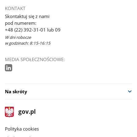
KONTAKT
Skontaktuj się z nami
pod numerem:
+48 (22) 392-31-01 lub 09
W dni robocze
w godzinach: 8:15-16:15
MEDIA SPOŁECZNOŚCIOWE:
Na skróty
stopka
Strona
gov.pl
gov.pl
główna
gov.pl
Polityka cookies