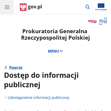
gov.pl
przejdź
do
wyszukiwar
Otwór
okno
Prokuratoria Generalna
z
tłuma
Rzeczypospolitej Polskiej
języka
migow
MENU
Powrót
Dostęp do informacji
publicznej
Udostępnienie informacji publicznej