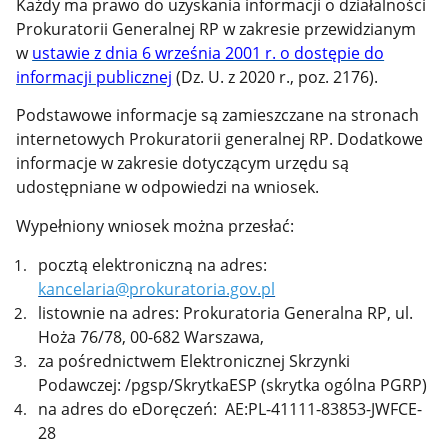
Każdy ma prawo do uzyskania informacji o działalności
Prokuratorii Generalnej RP w zakresie przewidzianym
w
ustawie z dnia 6 września 2001 r. o dostępie do
informacji publicznej
(Dz. U. z 2020 r., poz. 2176).
Podstawowe informacje są zamieszczane na stronach
internetowych Prokuratorii generalnej RP. Dodatkowe
informacje w zakresie dotyczącym urzędu są
udostępniane w odpowiedzi na wniosek.
Wypełniony wniosek można przesłać:
pocztą elektroniczną na adres:
kancelaria@prokuratoria.gov.pl
listownie na adres: Prokuratoria Generalna RP, ul.
Hoża 76/78, 00-682 Warszawa,
za pośrednictwem Elektronicznej Skrzynki
Podawczej:
/pgsp/SkrytkaESP (skrytka ogólna PGRP)
na adres do eDoręczeń:
AE:PL-41111-83853-JWFCE-
28