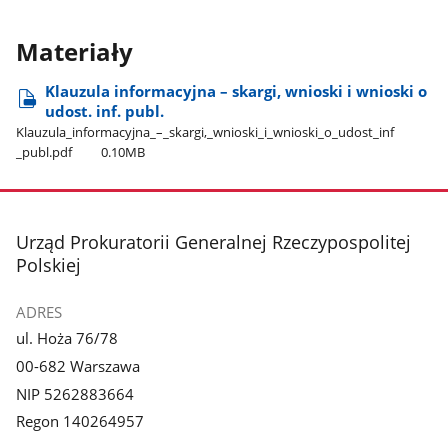
Materiały
Klauzula informacyjna – skargi, wnioski i wnioski o
udost. inf. publ.
Klauzula​_informacyjna​_–​_skargi,​_wnioski​_i​_wnioski​_o​_udost​_inf​
_publ.pdf
0.10MB
stopka
Urząd Prokuratorii Generalnej Rzeczypospolitej
Polskiej
ADRES
ul. Hoża 76/78
00-682 Warszawa
NIP 5262883664
Regon 140264957