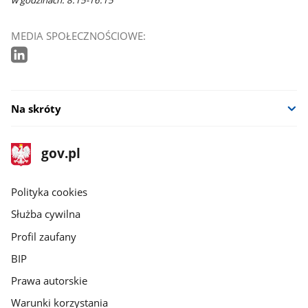
MEDIA SPOŁECZNOŚCIOWE:
Na skróty
stopka
Strona
gov.pl
gov.pl
główna
gov.pl
Polityka cookies
Służba cywilna
Profil zaufany
BIP
Prawa autorskie
Warunki korzystania