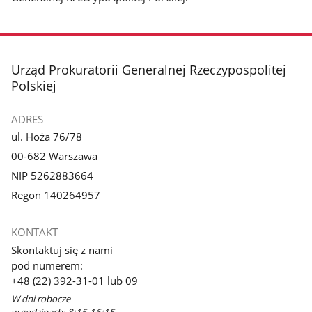
stopka
Urząd Prokuratorii Generalnej Rzeczypospolitej
Polskiej
ADRES
ul. Hoża 76/78
00-682 Warszawa
NIP 5262883664
Regon 140264957
KONTAKT
Skontaktuj się z nami
pod numerem:
+48 (22) 392-31-01 lub 09
W dni robocze
w godzinach: 8:15-16:15