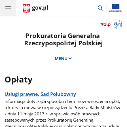
gov.pl
przejdź
do
wyszukiwar
Otwór
okno
Prokuratoria Generalna
z
tłuma
Rzeczypospolitej Polskiej
języka
migow
MENU
Opłaty
Usługi prawne, Sąd Polubowny
Informacja dotycząca sposobu i terminów wnoszenia opłat,
o których mowa w rozporządzeniu Prezesa Rady Ministrów
z dnia 11 maja 2017 r. w sprawie osób prawnych
zastępowanych przez Prokuratorię Generalną
Rzeczypospolitej Polskiej oraz opłat ponoszonych za usługi