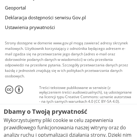
Geoportal
Deklaracja dostępności serwisu Gov.pl
Ustawienia prywatności
Strony dostępne w domenie www.gov.pl mogą zawierać adresy skrzynek
mailowych. Użytkownik korzystający z odnośnika będącego adresem e-
mail zgadza się na przetwarzanie jego danych (adres e-mail oraz
dobrowolnie podanych danych w wiadomości) w celu przesłania
odpowiedzi na przesłane pytania. Szczegóły przetwarzania danych przez
każdą z jednostek znajdują się w ich politykach przetwarzania danych
osobowych.
Treści tekstowe publikowane w serwisie (z
wyłączeniem treści audiowizualnych), są udostępniane
na licencji typu Creative Commons: uznanie autorstwa
- na tych samych warunkach 4.0 (CC BY-SA 4.0).
Materiały audiowizualne, w tym zdjęcia, materiały
Dbamy o Twoją prywatność
audio i wideo, są udostępniane na licencji typu
Creative Commons: uznanie autorstwa użycie
Wykorzystujemy pliki cookie w celu zapewnienia
niekomercyjne - bez utworów zależnych 4.0 (CC BY-
NC-ND 4.0), o ile nie jest to stwierdzone inaczej.
prawidłowego funkcjonowania naszej witryny oraz do
analizy ruchu i optymalizacji działania strony. Dzięki nim