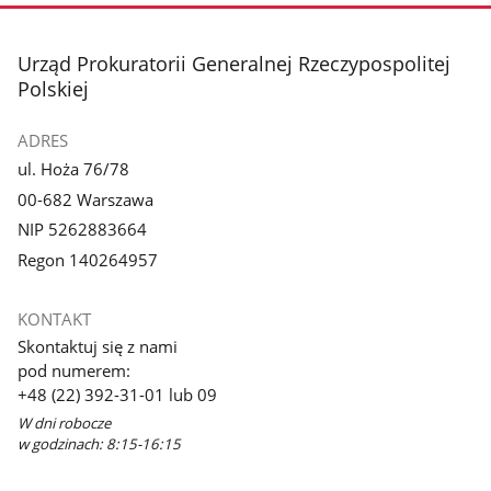
stopka
Urząd Prokuratorii Generalnej Rzeczypospolitej
Polskiej
ADRES
ul. Hoża 76/78
00-682 Warszawa
NIP 5262883664
Regon 140264957
KONTAKT
Skontaktuj się z nami
pod numerem:
+48 (22) 392-31-01 lub 09
W dni robocze
w godzinach: 8:15-16:15