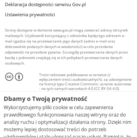
Deklaracja dostępności serwisu Gov.pl
Ustawienia prywatności
Strony dostępne w domenie www.gov.pl mogą zawierać adresy skrzynek
mailowych. Użytkownik korzystający z odnośnika będącego adresem e-
mail zgadza się na przetwarzanie jego danych (adres e-mail oraz
dobrowolnie podanych danych w wiadomości) w celu przesłania
odpowiedzi na przesłane pytania. Szczegóły przetwarzania danych przez
każdą z jednostek znajdują się w ich politykach przetwarzania danych
osobowych.
Treści tekstowe publikowane w serwisie (z
wyłączeniem treści audiowizualnych), są udostępniane
na licencji typu Creative Commons: uznanie autorstwa
- na tych samych warunkach 4.0 (CC BY-SA 4.0).
Materiały audiowizualne, w tym zdjęcia, materiały
Dbamy o Twoją prywatność
audio i wideo, są udostępniane na licencji typu
Creative Commons: uznanie autorstwa użycie
Wykorzystujemy pliki cookie w celu zapewnienia
niekomercyjne - bez utworów zależnych 4.0 (CC BY-
NC-ND 4.0), o ile nie jest to stwierdzone inaczej.
prawidłowego funkcjonowania naszej witryny oraz do
analizy ruchu i optymalizacji działania strony. Dzięki nim
możemy lepiej dostosować treści do potrzeb
użytkowników i stale ulepszać nasze usługi. Pamiętaj, że