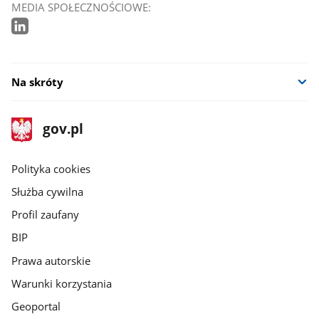
MEDIA SPOŁECZNOŚCIOWE:
Na skróty
stopka
Strona
gov.pl
gov.pl
główna
gov.pl
Polityka cookies
Służba cywilna
Profil zaufany
BIP
Prawa autorskie
Warunki korzystania
Geoportal