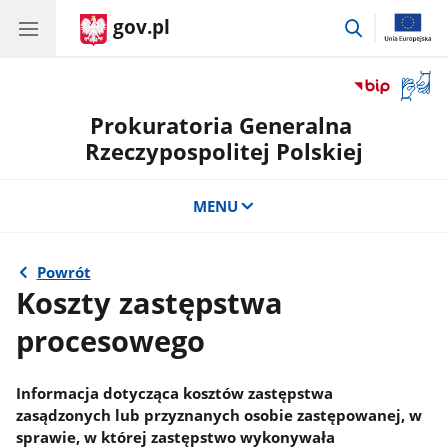
gov.pl
przejdź
do
wyszukiwar
Otwór
okno
Prokuratoria Generalna
z
tłuma
Rzeczypospolitej Polskiej
języka
migow
MENU
Powrót
Koszty zastępstwa
procesowego
Informacja dotycząca kosztów zastępstwa
zasądzonych lub przyznanych osobie zastępowanej, w
sprawie, w której zastępstwo wykonywała