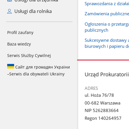
Sprawozdania z działa
Usługi dla rolnika
Zamówienia publiczn
Ogłoszenia o przetarg
publicznych
Profil zaufany
Sukcesywne dostawy 
Baza wiedzy
biurowych i papieru d
Serwis Służby Cywilnej
Сайт для громадян України
stopka
Urząd Prokuratorii
–
Serwis dla obywateli Ukrainy
ADRES
ul. Hoża 76/78
00-682 Warszawa
NIP 5262883664
Regon 140264957