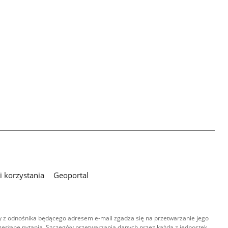
 korzystania
Geoportal
 z odnośnika będącego adresem e-mail zgadza się na przetwarzanie jego
esłane pytania. Szczegóły przetwarzania danych przez każdą z jednostek