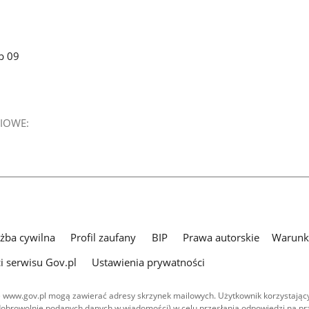
b 09
IOWE:
użba cywilna
Profil zaufany
BIP
Prawa autorskie
Warunki
i serwisu Gov.pl
Ustawienia prywatności
 www.gov.pl mogą zawierać adresy skrzynek mailowych. Użytkownik korzystający
dobrowolnie podanych danych w wiadomości) w celu przesłania odpowiedzi na prz