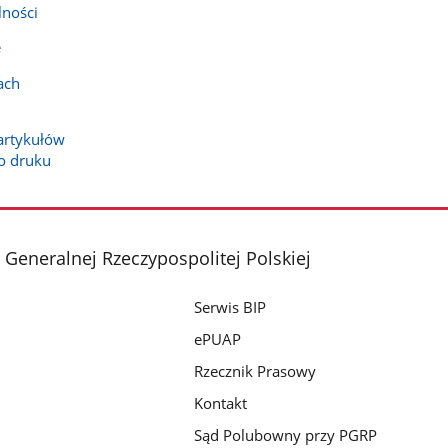
lności
e
ach
artykułów
o druku
 Generalnej Rzeczypospolitej Polskiej
Serwis BIP
ePUAP
Rzecznik Prasowy
Kontakt
Sąd Polubowny przy PGRP