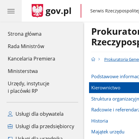
gov.pl
gov.pl
Serwis Rzeczypospolitej
Prokurato
gov.pl
Strona główna
Rzeczyposp
Rada Ministrów
Kancelaria Premiera
Prokuratoria Gener
Ministerstwa
Podstawowe informac
Urzędy, instytucje
Kierownictwo
i placówki RP
Struktura organizacyj
Radcowie i referendar
Usługi dla obywatela
Historia
Usługi dla przedsiębiorcy
Majątek urzędu
Usługi dla urzędnika