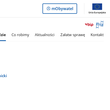
Logowanie
mObywatel
do
panelu
Otwórz
okno
z
zie
Co robimy
Aktualności
Załatw sprawę
Kontakt
tłumac
języka
migowe
icki
s