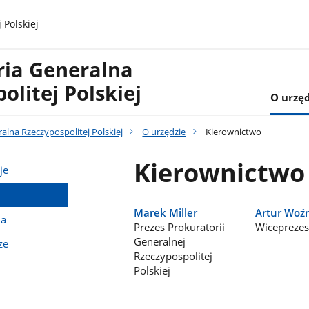
 Polskiej
ria Generalna
olitej Polskiej
O urzęd
alna Rzeczypospolitej Polskiej
O urzędzie
Kierownictwo
Kierownictwo
je
Marek Miller
Artur Woźn
na
Prezes Prokuratorii
Wicepreze
Generalnej
ze
Rzeczypospolitej
Polskiej