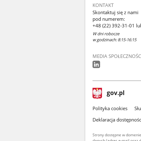
KONTAKT
Skontaktuj się z nami
pod numerem:
+48 (22) 392-31-01 lu
W dni robocze
w godzinach: 8:15-16:15
MEDIA SPOŁECZNOŚC
stopka
Strona
gov.pl
gov.pl
główna
gov.pl
Polityka cookies
Sł
Deklaracja dostępnośc
Strony dostępne w domenie
danych (adres e-mail oraz 