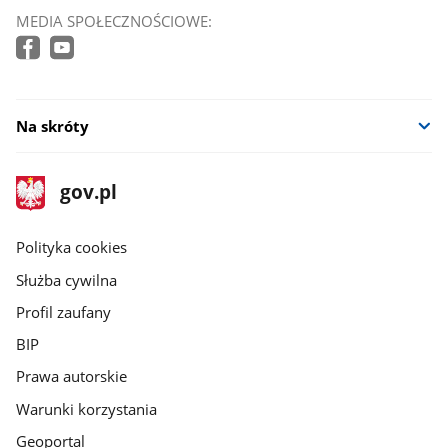
MEDIA SPOŁECZNOŚCIOWE:
Na skróty
stopka
Strona
gov.pl
gov.pl
główna
gov.pl
Polityka cookies
Służba cywilna
Profil zaufany
BIP
Prawa autorskie
Warunki korzystania
Geoportal