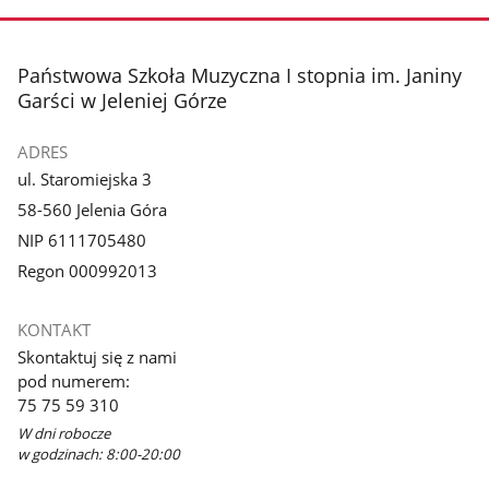
stopka
Państwowa Szkoła Muzyczna I stopnia im. Janiny
Garści w Jeleniej Górze
ADRES
ul. Staromiejska 3
58-560 Jelenia Góra
NIP 6111705480
Regon 000992013
KONTAKT
Skontaktuj się z nami
pod numerem:
75 75 59 310
W dni robocze
w godzinach: 8:00-20:00