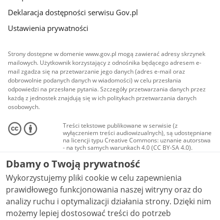
Deklaracja dostępności serwisu Gov.pl
Ustawienia prywatności
Strony dostępne w domenie www.gov.pl mogą zawierać adresy skrzynek
mailowych. Użytkownik korzystający z odnośnika będącego adresem e-
mail zgadza się na przetwarzanie jego danych (adres e-mail oraz
dobrowolnie podanych danych w wiadomości) w celu przesłania
odpowiedzi na przesłane pytania. Szczegóły przetwarzania danych przez
każdą z jednostek znajdują się w ich politykach przetwarzania danych
osobowych.
Treści tekstowe publikowane w serwisie (z
wyłączeniem treści audiowizualnych), są udostępniane
na licencji typu Creative Commons: uznanie autorstwa
- na tych samych warunkach 4.0 (CC BY-SA 4.0).
Materiały audiowizualne, w tym zdjęcia, materiały
Dbamy o Twoją prywatność
audio i wideo, są udostępniane na licencji typu
Creative Commons: uznanie autorstwa użycie
Wykorzystujemy pliki cookie w celu zapewnienia
niekomercyjne - bez utworów zależnych 4.0 (CC BY-
NC-ND 4.0), o ile nie jest to stwierdzone inaczej.
prawidłowego funkcjonowania naszej witryny oraz do
analizy ruchu i optymalizacji działania strony. Dzięki nim
możemy lepiej dostosować treści do potrzeb