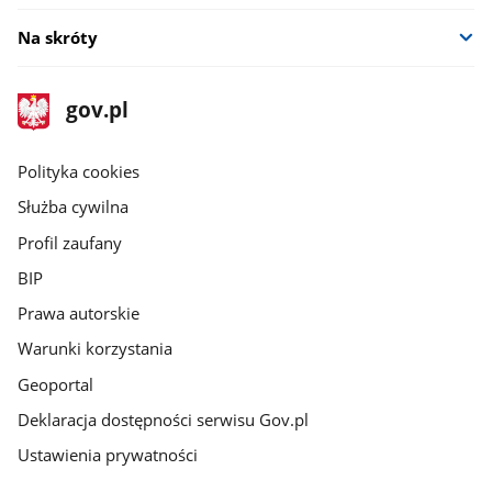
Na skróty
stopka
Strona
gov.pl
gov.pl
główna
gov.pl
Polityka cookies
Służba cywilna
Profil zaufany
BIP
Prawa autorskie
Warunki korzystania
Geoportal
Deklaracja dostępności serwisu Gov.pl
Ustawienia prywatności