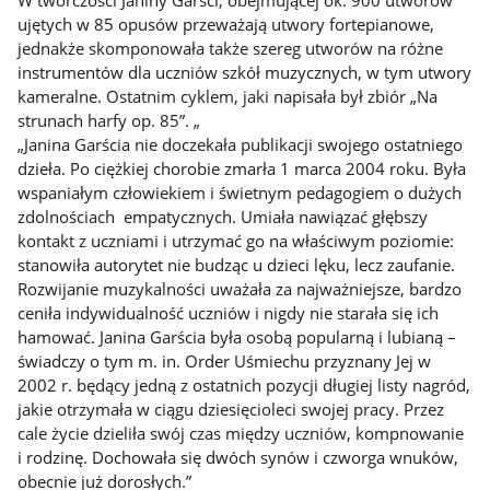
W twórczości Janiny Garści, obejmującej ok. 900 utworów
ujętych w 85 opusów przeważają utwory fortepianowe,
jednakże skomponowała także szereg utworów na różne
instrumentów dla uczniów szkół muzycznych, w tym utwory
kameralne. Ostatnim cyklem, jaki napisała był zbiór „Na
strunach harfy op. 85”. „
„Janina Garścia nie doczekała publikacji swojego ostatniego
dzieła. Po ciężkiej chorobie zmarła 1 marca 2004 roku. Była
wspaniałym człowiekiem i świetnym pedagogiem o dużych
zdolnościach empatycznych. Umiała nawiązać głębszy
kontakt z uczniami i utrzymać go na właściwym poziomie:
stanowiła autorytet nie budząc u dzieci lęku, lecz zaufanie.
Rozwijanie muzykalności uważała za najważniejsze, bardzo
ceniła indywidualność uczniów i nigdy nie starała się ich
hamować. Janina Garścia była osobą popularną i lubianą –
świadczy o tym m. in. Order Uśmiechu przyznany Jej w
2002 r. będący jedną z ostatnich pozycji długiej listy nagród,
jakie otrzymała w ciągu dziesięcioleci swojej pracy. Przez
cale życie dzieliła swój czas między uczniów, kompnowanie
i rodzinę. Dochowała się dwóch synów i czworga wnuków,
obecnie już dorosłych.”