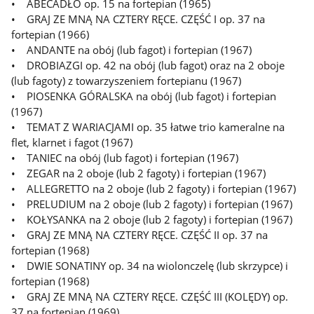
• ABECADŁO op. 15 na fortepian (1965)
• GRAJ ZE MNĄ NA CZTERY RĘCE. CZĘŚĆ I op. 37 na
fortepian (1966)
• ANDANTE na obój (lub fagot) i fortepian (1967)
• DROBIAZGI op. 42 na obój (lub fagot) oraz na 2 oboje
(lub fagoty) z towarzyszeniem fortepianu (1967)
• PIOSENKA GÓRALSKA na obój (lub fagot) i fortepian
(1967)
• TEMAT Z WARIACJAMI op. 35 łatwe trio kameralne na
flet, klarnet i fagot (1967)
• TANIEC na obój (lub fagot) i fortepian (1967)
• ZEGAR na 2 oboje (lub 2 fagoty) i fortepian (1967)
• ALLEGRETTO na 2 oboje (lub 2 fagoty) i fortepian (1967)
• PRELUDIUM na 2 oboje (lub 2 fagoty) i fortepian (1967)
• KOŁYSANKA na 2 oboje (lub 2 fagoty) i fortepian (1967)
• GRAJ ZE MNĄ NA CZTERY RĘCE. CZĘŚĆ II op. 37 na
fortepian (1968)
• DWIE SONATINY op. 34 na wiolonczelę (lub skrzypce) i
fortepian (1968)
• GRAJ ZE MNĄ NA CZTERY RĘCE. CZĘŚĆ III (KOLĘDY) op.
37 na fortepian (1969)