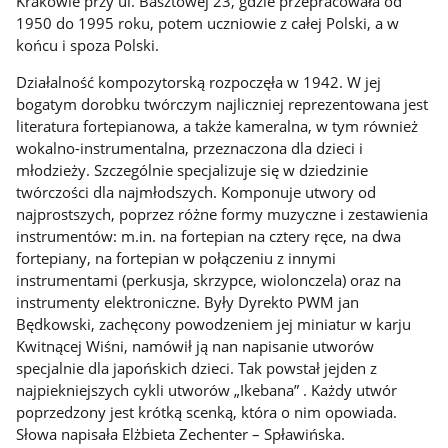
Krakowie przy ul. Basztowej 23, gdzie przepracowała od
1950 do 1995 roku, potem uczniowie z całej Polski, a w
końcu i spoza Polski.
Działalność kompozytorską rozpoczęła w 1942. W jej
bogatym dorobku twórczym najliczniej reprezentowana jest
literatura fortepianowa, a także kameralna, w tym również
wokalno-instrumentalna, przeznaczona dla dzieci i
młodzieży. Szczególnie specjalizuje się w dziedzinie
twórczości dla najmłodszych. Komponuje utwory od
najprostszych, poprzez różne formy muzyczne i zestawienia
instrumentów: m.in. na fortepian na cztery ręce, na dwa
fortepiany, na fortepian w połączeniu z innymi
instrumentami (perkusja, skrzypce, wiolonczela) oraz na
instrumenty elektroniczne. Były Dyrekto PWM jan
Będkowski, zachęcony powodzeniem jej miniatur w karju
Kwitnącej Wiśni, namówił ją nan napisanie utworów
specjalnie dla japońskich dzieci. Tak powstał jejden z
najpiekniejszych cykli utworów „Ikebana” . Każdy utwór
poprzedzony jest krótką scenką, która o nim opowiada.
Słowa napisała Elżbieta Zechenter – Spławińska.