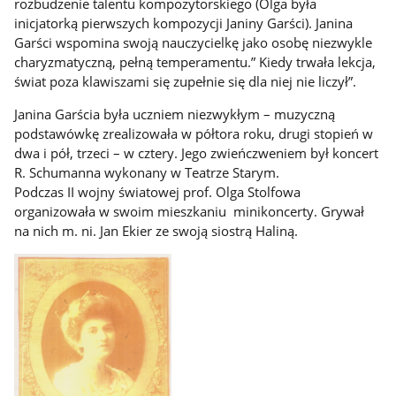
rozbudzenie talentu kompozytorskiego (Olga była
inicjatorką pierwszych kompozycji Janiny Garści). Janina
Garści wspomina swoją nauczycielkę jako osobę niezwykle
charyzmatyczną, pełną temperamentu.” Kiedy trwała lekcja,
świat poza klawiszami się zupełnie się dla niej nie liczył”.
Janina Garścia była uczniem niezwykłym – muzyczną
podstawówkę zrealizowała w półtora roku, drugi stopień w
dwa i pół, trzeci – w cztery. Jego zwieńczweniem był koncert
R. Schumanna wykonany w Teatrze Starym.
Podczas II wojny światowej prof. Olga Stolfowa
organizowała w swoim mieszkaniu minikoncerty. Grywał
na nich m. ni. Jan Ekier ze swoją siostrą Haliną.