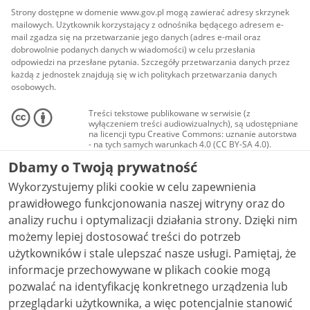
Strony dostępne w domenie www.gov.pl mogą zawierać adresy skrzynek
mailowych. Użytkownik korzystający z odnośnika będącego adresem e-
mail zgadza się na przetwarzanie jego danych (adres e-mail oraz
dobrowolnie podanych danych w wiadomości) w celu przesłania
odpowiedzi na przesłane pytania. Szczegóły przetwarzania danych przez
każdą z jednostek znajdują się w ich politykach przetwarzania danych
osobowych.
Treści tekstowe publikowane w serwisie (z
wyłączeniem treści audiowizualnych), są udostępniane
na licencji typu Creative Commons: uznanie autorstwa
- na tych samych warunkach 4.0 (CC BY-SA 4.0).
Materiały audiowizualne, w tym zdjęcia, materiały
Dbamy o Twoją prywatność
audio i wideo, są udostępniane na licencji typu
Creative Commons: uznanie autorstwa użycie
Wykorzystujemy pliki cookie w celu zapewnienia
niekomercyjne - bez utworów zależnych 4.0 (CC BY-
NC-ND 4.0), o ile nie jest to stwierdzone inaczej.
prawidłowego funkcjonowania naszej witryny oraz do
analizy ruchu i optymalizacji działania strony. Dzięki nim
możemy lepiej dostosować treści do potrzeb
użytkowników i stale ulepszać nasze usługi. Pamiętaj, że
informacje przechowywane w plikach cookie mogą
pozwalać na identyfikację konkretnego urządzenia lub
przeglądarki użytkownika, a więc potencjalnie stanowić