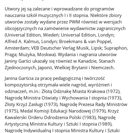
Utwory jej są zalecane i wprowadzane do programów
nauczania szkół muzycznych I i II stopnia. Niektóre zbiory
utworów zostały wydane przez PWM również w wersjach
obcojęzycznych na zamówienie wydawnictw zagranicznych
(Universal Edition, Wiedeń; Universal Edition, Londyn;
Alfred A. Kalmus, Londyn; Broekmans & van Poppel,
Amsterdam; VEB Deutscher Verlag Musik, Lipsk; Supraphon,
Praga; Muzyka, Moskwa). Wydania i nagrania utworów
Janiny Garści ukazały się również w Kanadzie, Stanach
Zjednoczonych, Japonii, Wielkiej Brytanii i Niemczech.
Janina Garścia za pracę pedagogiczną i twórczość
kompozytorską otrzymała wiele nagród, wyróżnień i
odznaczeń, m.in.: Złotą Odznakę Miasta Krakowa (1972),
Nagrodę Ministra Oświaty i Wychowania I stopnia (1973),
Złoty Krzyż Zasługi (1973), Nagrodę Prezesa Rady Ministrów
(1975), Medal Komisji Edukacji Narodowej (1979), Krzyż
Kawalerski Orderu Odrodzenia Polski (1983), Nagrodę
Artystyczną Ministra Kultury i Sztuki I stopnia (1989),
Nagrodę Indywidualną I stopnia Ministra Kultury i Sztuki