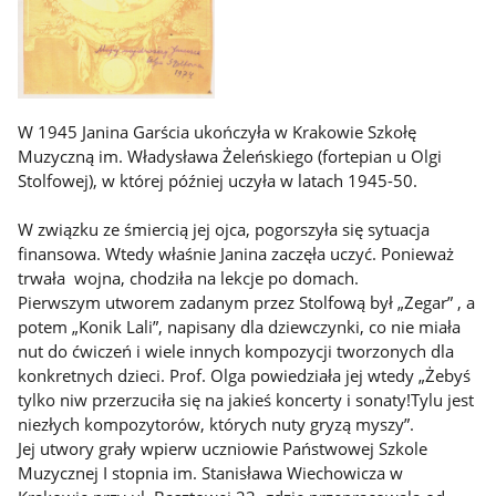
W 1945 Janina Garścia ukończyła w Krakowie Szkołę
Muzyczną im. Władysława Żeleńskiego (fortepian u Olgi
Stolfowej), w której później uczyła w latach 1945-50.
W związku ze śmiercią jej ojca, pogorszyła się sytuacja
finansowa. Wtedy właśnie Janina zaczęła uczyć. Ponieważ
trwała wojna, chodziła na lekcje po domach.
Pierwszym utworem zadanym przez Stolfową był „Zegar” , a
potem „Konik Lali”, napisany dla dziewczynki, co nie miała
nut do ćwiczeń i wiele innych kompozycji tworzonych dla
konkretnych dzieci. Prof. Olga powiedziała jej wtedy „Żebyś
tylko niw przerzuciła się na jakieś koncerty i sonaty!Tylu jest
niezłych kompozytorów, których nuty gryzą myszy”.
Jej utwory grały wpierw uczniowie Państwowej Szkole
Muzycznej I stopnia im. Stanisława Wiechowicza w