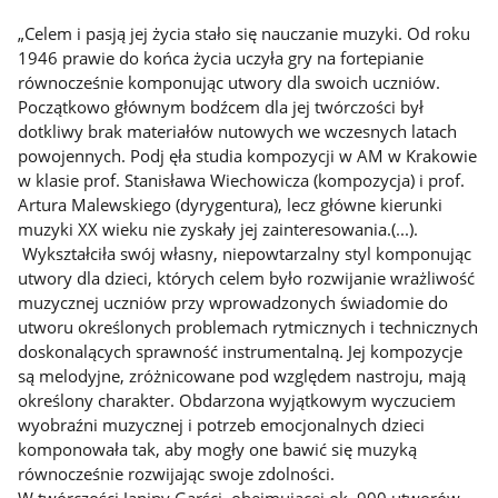
„Celem i pasją jej życia stało się nauczanie muzyki. Od roku
1946 prawie do końca życia uczyła gry na fortepianie
równocześnie komponując utwory dla swoich uczniów.
Początkowo głównym bodźcem dla jej twórczości był
dotkliwy brak materiałów nutowych we wczesnych latach
powojennych. Podj ęła studia kompozycji w AM w Krakowie
w klasie prof. Stanisława Wiechowicza (kompozycja) i prof.
Artura Malewskiego (dyrygentura), lecz główne kierunki
muzyki XX wieku nie zyskały jej zainteresowania.(...).
Wykształciła swój własny, niepowtarzalny styl komponując
utwory dla dzieci, których celem było rozwijanie wrażliwość
muzycznej uczniów przy wprowadzonych świadomie do
utworu określonych problemach rytmicznych i technicznych
doskonalących sprawność instrumentalną. Jej kompozycje
są melodyjne, zróżnicowane pod względem nastroju, mają
określony charakter. Obdarzona wyjątkowym wyczuciem
wyobraźni muzycznej i potrzeb emocjonalnych dzieci
komponowała tak, aby mogły one bawić się muzyką
równocześnie rozwijając swoje zdolności.