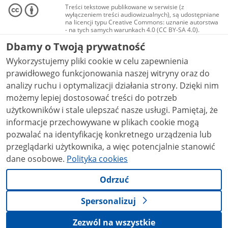
Treści tekstowe publikowane w serwisie (z
wyłączeniem treści audiowizualnych), są udostępniane
na licencji typu Creative Commons: uznanie autorstwa
- na tych samych warunkach 4.0 (CC BY-SA 4.0).
Materiały audiowizualne, w tym zdjęcia, materiały
Dbamy o Twoją prywatność
audio i wideo, są udostępniane na licencji typu
Creative Commons: uznanie autorstwa użycie
Wykorzystujemy pliki cookie w celu zapewnienia
niekomercyjne - bez utworów zależnych 4.0 (CC BY-
NC-ND 4.0), o ile nie jest to stwierdzone inaczej.
prawidłowego funkcjonowania naszej witryny oraz do
analizy ruchu i optymalizacji działania strony. Dzięki nim
możemy lepiej dostosować treści do potrzeb
użytkowników i stale ulepszać nasze usługi. Pamiętaj, że
informacje przechowywane w plikach cookie mogą
pozwalać na identyfikację konkretnego urządzenia lub
przeglądarki użytkownika, a więc potencjalnie stanowić
dane osobowe.
Polityka cookies
Odrzuć
Spersonalizuj
Zezwól na wszystkie