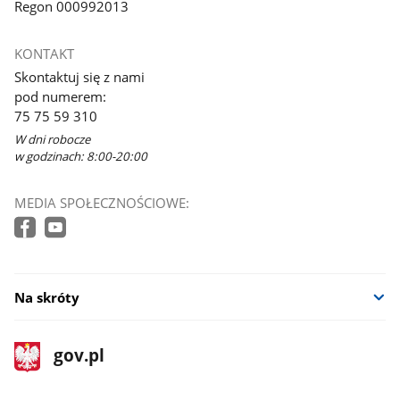
Regon 000992013
KONTAKT
Skontaktuj się z nami
pod numerem:
75 75 59 310
W dni robocze
w godzinach: 8:00-20:00
MEDIA SPOŁECZNOŚCIOWE:
Na skróty
stopka
Strona
gov.pl
gov.pl
główna