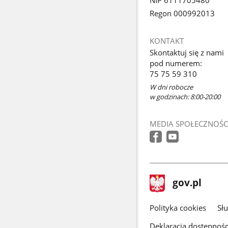
Regon 000992013
KONTAKT
Skontaktuj się z nami
pod numerem:
75 75 59 310
W dni robocze
w godzinach: 8:00-20:00
MEDIA SPOŁECZNOŚC
stopka
Strona
gov.pl
gov.pl
główna
gov.pl
Polityka cookies
Sł
Deklaracja dostępnośc