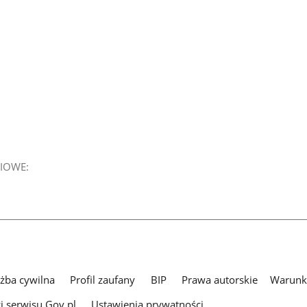
IOWE:
użba cywilna
Profil zaufany
BIP
Prawa autorskie
Warunki
i serwisu Gov.pl
Ustawienia prywatności