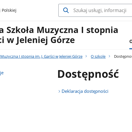
 Polskiej
 Szkoła Muzyczna I stopnia
ci w Jeleniej Górze
O
uzyczna I stopnia im. J. Garści w Jeleniej Górze
O szkole
Dostępno
Dostępność
je
Deklaracja dostępności