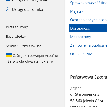
Sprawozdawczość fin
Usługi dla rolnika
Majątek
Ochrona danych oso
Profil zaufany
Dostępność
Baza wiedzy
Mapa strony
Zamówienia publiczn
Serwis Służby Cywilnej
OGŁOSZENIA
Сайт для громадян України
–
Serwis dla obywateli Ukrainy
stopka
Państwowa Szkoła 
ADRES
ul. Staromiejska 3
58-560 Jelenia Góra
NIP 6111705480