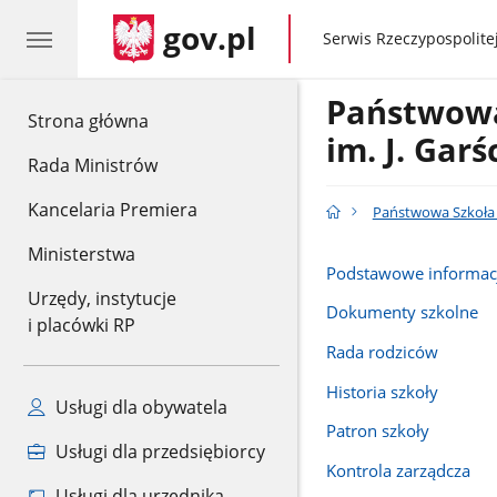
gov.pl
gov.pl
Serwis Rzeczypospolitej
Państwowa
gov.pl
Strona główna
im. J. Garś
Rada Ministrów
Kancelaria Premiera
Państwowa Szkoła M
Ministerstwa
Podstawowe informac
Urzędy, instytucje
Dokumenty szkolne
i placówki RP
Rada rodziców
Historia szkoły
Usługi dla obywatela
Patron szkoły
Usługi dla przedsiębiorcy
Kontrola zarządcza
Usługi dla urzędnika