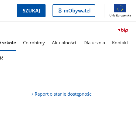
Logowanie
SZUKAJ
mObywatel
do
panelu
 szkole
Co robimy
Aktualności
Dla ucznia
Kontakt
ść
Raport o stanie dostępności