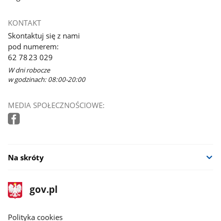
KONTAKT
Skontaktuj się z nami
pod numerem:
62 78 23 029
W dni robocze
w godzinach: 08:00-20:00
MEDIA SPOŁECZNOŚCIOWE:
Na skróty
stopka
Strona
gov.pl
gov.pl
główna
gov.pl
Polityka cookies