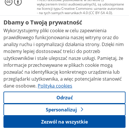
wyłączeniem treści audiowizualnych), są udostępniane
na licencji typu Creative Commons: uznanie autorstwa
- na tych samych warunkach 4.0 (CC BY-SA 4.0).
Materiały audiowizualne, w tym zdjęcia, materiały
Dbamy o Twoją prywatność
audio i wideo, są udostępniane na licencji typu
Creative Commons: uznanie autorstwa użycie
Wykorzystujemy pliki cookie w celu zapewnienia
niekomercyjne - bez utworów zależnych 4.0 (CC BY-
NC-ND 4.0), o ile nie jest to stwierdzone inaczej.
prawidłowego funkcjonowania naszej witryny oraz do
analizy ruchu i optymalizacji działania strony. Dzięki nim
możemy lepiej dostosować treści do potrzeb
użytkowników i stale ulepszać nasze usługi. Pamiętaj, że
informacje przechowywane w plikach cookie mogą
pozwalać na identyfikację konkretnego urządzenia lub
przeglądarki użytkownika, a więc potencjalnie stanowić
dane osobowe.
Polityka cookies
Odrzuć
Spersonalizuj
Zezwól na wszystkie