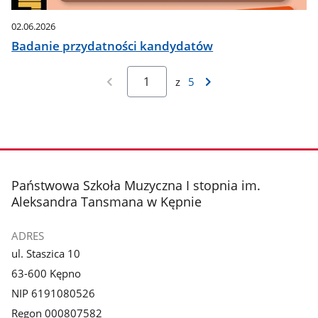
02.06.2026
Badanie przydatności kandydatów
z
5
stopka
Państwowa Szkoła Muzyczna I stopnia im.
Aleksandra Tansmana w Kępnie
ADRES
ul. Staszica 10
63-600 Kępno
NIP 6191080526
Regon 000807582