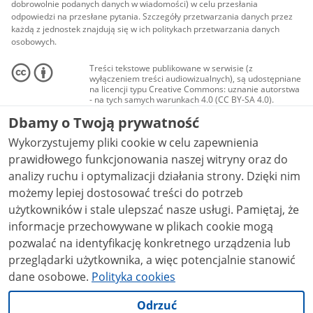
dobrowolnie podanych danych w wiadomości) w celu przesłania
odpowiedzi na przesłane pytania. Szczegóły przetwarzania danych przez
każdą z jednostek znajdują się w ich politykach przetwarzania danych
osobowych.
Treści tekstowe publikowane w serwisie (z
wyłączeniem treści audiowizualnych), są udostępniane
na licencji typu Creative Commons: uznanie autorstwa
- na tych samych warunkach 4.0 (CC BY-SA 4.0).
Materiały audiowizualne, w tym zdjęcia, materiały
Dbamy o Twoją prywatność
audio i wideo, są udostępniane na licencji typu
Creative Commons: uznanie autorstwa użycie
Wykorzystujemy pliki cookie w celu zapewnienia
niekomercyjne - bez utworów zależnych 4.0 (CC BY-
NC-ND 4.0), o ile nie jest to stwierdzone inaczej.
prawidłowego funkcjonowania naszej witryny oraz do
analizy ruchu i optymalizacji działania strony. Dzięki nim
możemy lepiej dostosować treści do potrzeb
użytkowników i stale ulepszać nasze usługi. Pamiętaj, że
informacje przechowywane w plikach cookie mogą
pozwalać na identyfikację konkretnego urządzenia lub
przeglądarki użytkownika, a więc potencjalnie stanowić
dane osobowe.
Polityka cookies
Odrzuć