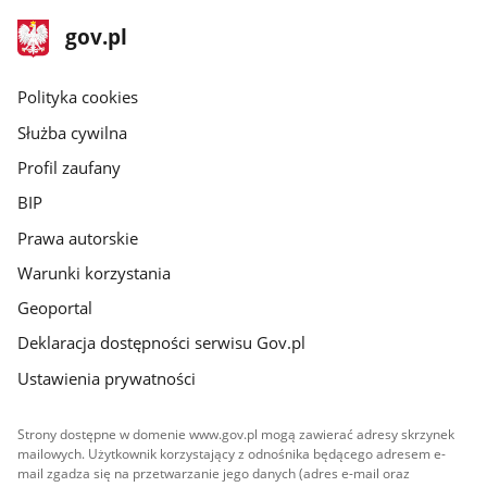
stopka
Strona
gov.pl
gov.pl
główna
gov.pl
Polityka cookies
Służba cywilna
Profil zaufany
BIP
Prawa autorskie
Warunki korzystania
Geoportal
Deklaracja dostępności serwisu Gov.pl
Ustawienia prywatności
Strony dostępne w domenie www.gov.pl mogą zawierać adresy skrzynek
mailowych. Użytkownik korzystający z odnośnika będącego adresem e-
mail zgadza się na przetwarzanie jego danych (adres e-mail oraz