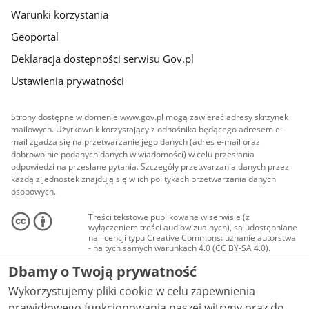
Warunki korzystania
Geoportal
Deklaracja dostępności serwisu Gov.pl
Ustawienia prywatności
Strony dostępne w domenie www.gov.pl mogą zawierać adresy skrzynek
mailowych. Użytkownik korzystający z odnośnika będącego adresem e-
mail zgadza się na przetwarzanie jego danych (adres e-mail oraz
dobrowolnie podanych danych w wiadomości) w celu przesłania
odpowiedzi na przesłane pytania. Szczegóły przetwarzania danych przez
każdą z jednostek znajdują się w ich politykach przetwarzania danych
osobowych.
Treści tekstowe publikowane w serwisie (z
wyłączeniem treści audiowizualnych), są udostępniane
na licencji typu Creative Commons: uznanie autorstwa
- na tych samych warunkach 4.0 (CC BY-SA 4.0).
Materiały audiowizualne, w tym zdjęcia, materiały
Dbamy o Twoją prywatność
audio i wideo, są udostępniane na licencji typu
Creative Commons: uznanie autorstwa użycie
Wykorzystujemy pliki cookie w celu zapewnienia
niekomercyjne - bez utworów zależnych 4.0 (CC BY-
NC-ND 4.0), o ile nie jest to stwierdzone inaczej.
prawidłowego funkcjonowania naszej witryny oraz do