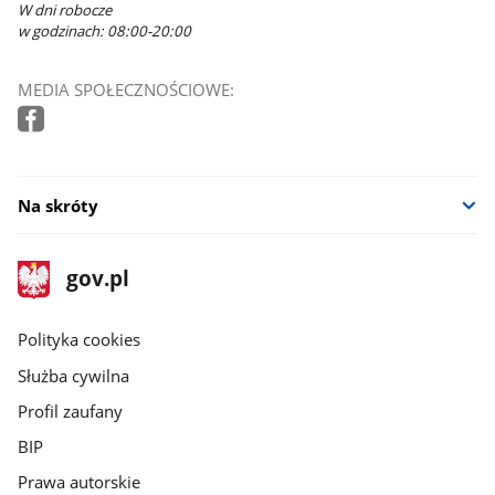
W dni robocze
w godzinach: 08:00-20:00
MEDIA SPOŁECZNOŚCIOWE:
Na skróty
stopka
Strona
gov.pl
gov.pl
główna
gov.pl
Polityka cookies
Służba cywilna
Profil zaufany
BIP
Prawa autorskie