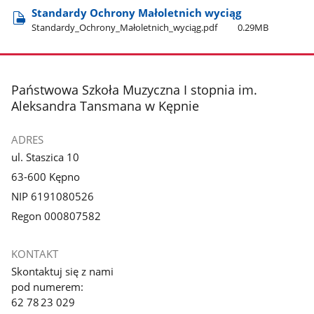
Standardy Ochrony Małoletnich wyciąg
Standardy​_Ochrony​_Małoletnich​_wyciąg.pdf
0.29MB
stopka
Państwowa Szkoła Muzyczna I stopnia im.
Aleksandra Tansmana w Kępnie
ADRES
ul. Staszica 10
63-600 Kępno
NIP 6191080526
Regon 000807582
KONTAKT
Skontaktuj się z nami
pod numerem:
62 78 23 029