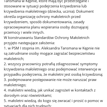
Tansmana w Kępnie, które mają być przestrzegane i
stosowane w sytuacji podejrzenia krzywdzenia lub
krzywdzenia małoletniego (dziecka, ucznia). Dokument
określa organizację ochrony małoletnich przed
krzywdzeniem, sposób dokumentowania, zasady
opracowywania planu wspierania osoby doznającej
przemocy i wiele innych.
W konstruowaniu Standardów Ochrony Małoletnich
przyjęto następujące założenia:
1. w PSM I stopnia im. Aleksandra Tansmana w Kępnie nie
są zatrudniane osoby mogące zagrażać bezpieczeństwu
małoletnich;
2. wszyscy pracownicy potrafią zdiagnozować symptomy
krzywdzenia małoletniego oraz podejmować interwencje w
przypadku podejrzenia, że małoletni jest osobą krzywdzoną;
3. podejmowane postępowanie nie może naruszać praw
małoletniego;
4. małoletni wiedzą, jak unikać zagrożeń w kontaktach z
dorosłym oraz rówieśnikami;
5. małoletni wiedzą, do kogo się zwracać i prosić o pomoc w
sytuacjach dla nich trudnych;