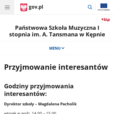
gov.pl
przejdź
do
wyszukiwar
Państwowa Szkoła Muzyczna I
stopnia im. A. Tansmana w Kępnie
MENU
Przyjmowanie interesantów
Godziny przyjmowania
interesantów:
Dyrektor szkoły – Magdalena Pacholik
wtorek w godz. 14.00 – 15.00