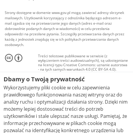
Strony dostępne w domenie www.gov.pl mogą zawierać adresy skrzynek
mailowych. Użytkownik korzystający z odnośnika będącego adresem e-
mail zgadza się na przetwarzanie jego danych (adres e-mail oraz
dobrowolnie podanych danych w wiadomości) w celu przesłania
odpowiedzi na przesłane pytania. Szczegóły przetwarzania danych przez
każdą z jednostek znajdują się w ich politykach przetwarzania danych
osobowych.
Treści tekstowe publikowane w serwisie (z
wyłączeniem treści audiowizualnych), są udostępniane
na licencji typu Creative Commons: uznanie autorstwa
- na tych samych warunkach 4.0 (CC BY-SA 4.0).
Materiały audiowizualne, w tym zdjęcia, materiały
Dbamy o Twoją prywatność
audio i wideo, są udostępniane na licencji typu
Creative Commons: uznanie autorstwa użycie
Wykorzystujemy pliki cookie w celu zapewnienia
niekomercyjne - bez utworów zależnych 4.0 (CC BY-
NC-ND 4.0), o ile nie jest to stwierdzone inaczej.
prawidłowego funkcjonowania naszej witryny oraz do
analizy ruchu i optymalizacji działania strony. Dzięki nim
możemy lepiej dostosować treści do potrzeb
użytkowników i stale ulepszać nasze usługi. Pamiętaj, że
informacje przechowywane w plikach cookie mogą
pozwalać na identyfikację konkretnego urządzenia lub