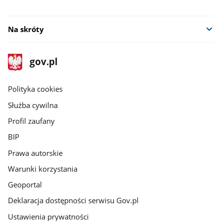
Na skróty
stopka
Strona
gov.pl
gov.pl
główna
gov.pl
Polityka cookies
Służba cywilna
Profil zaufany
BIP
Prawa autorskie
Warunki korzystania
Geoportal
Deklaracja dostępności serwisu Gov.pl
Ustawienia prywatności