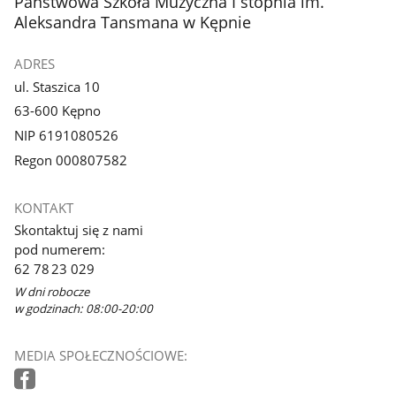
stopka
Państwowa Szkoła Muzyczna I stopnia im.
Aleksandra Tansmana w Kępnie
ADRES
ul. Staszica 10
63-600 Kępno
NIP 6191080526
Regon 000807582
KONTAKT
Skontaktuj się z nami
pod numerem:
62 78 23 029
W dni robocze
w godzinach: 08:00-20:00
MEDIA SPOŁECZNOŚCIOWE: