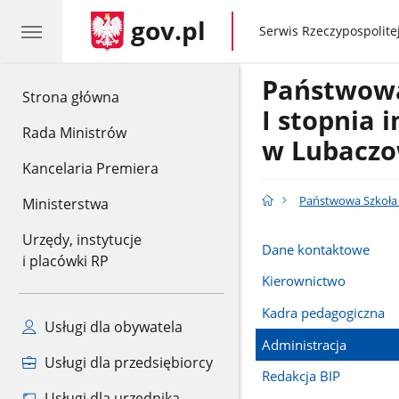
gov.pl
gov.pl
Serwis Rzeczypospolitej
Państwow
gov.pl
Strona główna
I stopnia 
Rada Ministrów
w Lubaczo
Kancelaria Premiera
Państwowa Szkoła 
Ministerstwa
Urzędy, instytucje
Dane kontaktowe
i placówki RP
Kierownictwo
Kadra pedagogiczna
Usługi dla obywatela
Administracja
Usługi dla przedsiębiorcy
Redakcja BIP
Usługi dla urzędnika