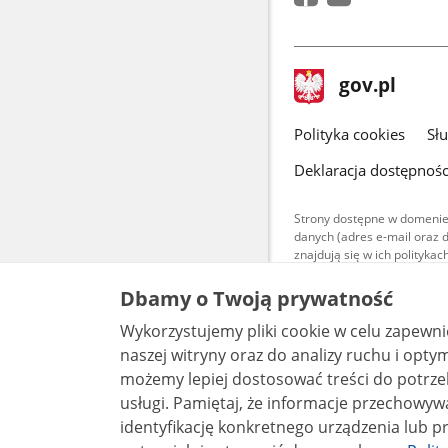
stopka
Strona
gov.pl
gov.pl
główna
gov.pl
Polityka cookies
Sł
Deklaracja dostępnośc
Strony dostępne w domenie
danych (adres e-mail oraz 
znajdują się w ich polityk
Treści teksto
Dbamy o Twoją prywatność
udostępniane
warunkach 4.0
Wykorzystujemy pliki cookie w celu zapewn
są udostępni
bez utworów z
naszej witryny oraz do analizy ruchu i optymalizacj
możemy lepiej dostosować treści do potrzeb
usługi. Pamiętaj, że informacje przechowywane w plikach cookie mogą pozwalać na
identyfikację konkretnego urządzenia lub pr