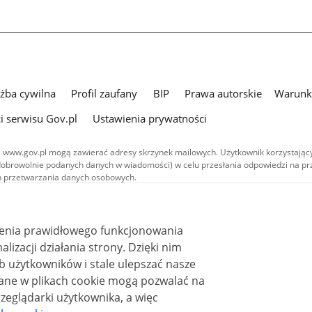
użba cywilna
Profil zaufany
BIP
Prawa autorskie
Warunki
i serwisu Gov.pl
Ustawienia prywatności
 www.gov.pl mogą zawierać adresy skrzynek mailowych. Użytkownik korzystający
dobrowolnie podanych danych w wiadomości) w celu przesłania odpowiedzi na prz
ach przetwarzania danych osobowych.
we publikowane w serwisie (z wyłączeniem treści audiowizualnych), są
 na licencji typu Creative Commons: uznanie autorstwa - na tych samych
 (CC BY-SA 4.0). Materiały audiowizualne, w tym zdjęcia, materiały audio i wideo
ienia prawidłowego funkcjonowania
ane na licencji typu Creative Commons: uznanie autorstwa użycie niekomercyjne 
ależnych 4.0 (CC BY-NC-ND 4.0), o ile nie jest to stwierdzone inaczej.
i działania strony. Dzięki nim
 użytkowników i stale ulepszać nasze
zeglądarki użytkownika, a więc