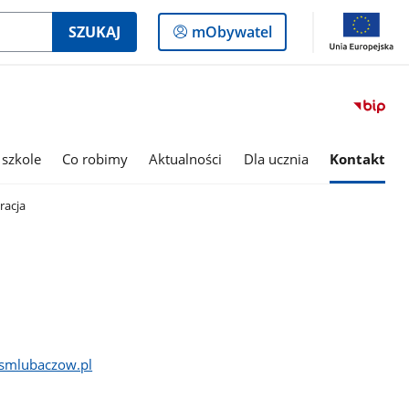
Logowanie
SZUKAJ
mObywatel
do
panelu
 szkole
Co robimy
Aktualności
Dla ucznia
Kontakt
racja
smlubaczow.pl