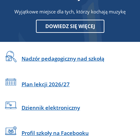
Wyjątkowe miejsce dla tych, którzy kochają muzykę
DOWIEDZ SIĘ WIĘCEJ
CSS
REKRUTACJA
Na
Baner
Nadzór pedagogiczny nad szkołą
skróty
Plan lekcji 2026/27
Dziennik elektroniczny
Profil szkoły na Facebooku