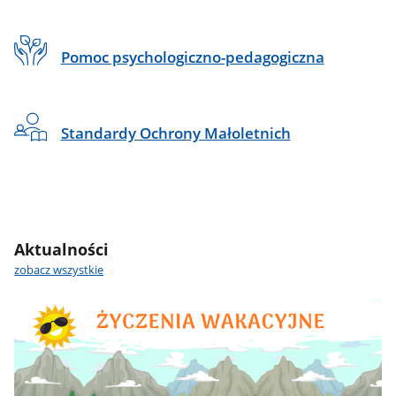
Pomoc psychologiczno-pedagogiczna
Standardy Ochrony Małoletnich
Aktualności
BANER
Sekcja
-
HTML
zobacz wszystkie
slider
KAFELKI