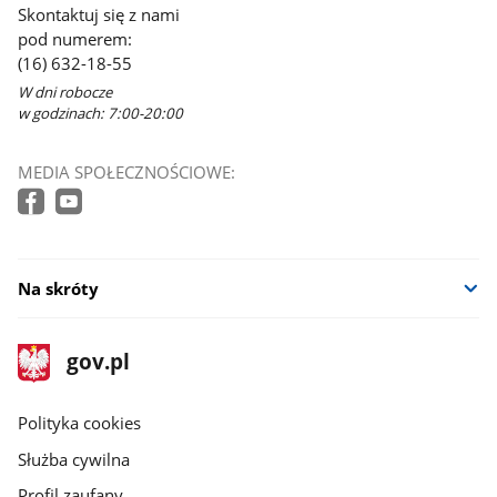
Skontaktuj się z nami
pod numerem:
(16) 632-18-55
W dni robocze
w godzinach: 7:00-20:00
MEDIA SPOŁECZNOŚCIOWE:
Na skróty
stopka
Strona
gov.pl
gov.pl
główna
gov.pl
Polityka cookies
Służba cywilna
Profil zaufany