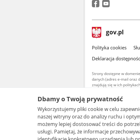
stopka
Strona
gov.pl
gov.pl
główna
gov.pl
Polityka cookies
Sł
Deklaracja dostępnośc
Strony dostępne w domenie
danych (adres e-mail oraz 
znajdują się w ich polityk
Treści teksto
Dbamy o Twoją prywatność
udostępniane
warunkach 4.0
Wykorzystujemy pliki cookie w celu zapewn
są udostępni
bez utworów z
naszej witryny oraz do analizy ruchu i optymalizacj
możemy lepiej dostosować treści do potrzeb
usługi. Pamiętaj, że informacje przechowywane w plikach cookie mogą pozwalać na
identyfikację konkretnego urządzenia lub pr