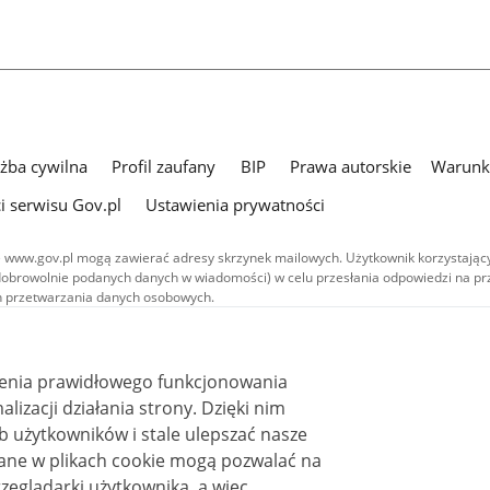
użba cywilna
Profil zaufany
BIP
Prawa autorskie
Warunki
i serwisu Gov.pl
Ustawienia prywatności
 www.gov.pl mogą zawierać adresy skrzynek mailowych. Użytkownik korzystający
dobrowolnie podanych danych w wiadomości) w celu przesłania odpowiedzi na prz
ach przetwarzania danych osobowych.
we publikowane w serwisie (z wyłączeniem treści audiowizualnych), są
 na licencji typu Creative Commons: uznanie autorstwa - na tych samych
 (CC BY-SA 4.0). Materiały audiowizualne, w tym zdjęcia, materiały audio i wideo
ienia prawidłowego funkcjonowania
ane na licencji typu Creative Commons: uznanie autorstwa użycie niekomercyjne 
ależnych 4.0 (CC BY-NC-ND 4.0), o ile nie jest to stwierdzone inaczej.
i działania strony. Dzięki nim
 użytkowników i stale ulepszać nasze
zeglądarki użytkownika, a więc