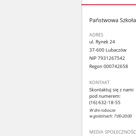
stopka
Państwowa Szkoła
ADRES
ul. Rynek 24
37-600 Lubaczów
NIP 7931267542
Regon 000742658
KONTAKT
Skontaktuj się z nami
pod numerem:
(16) 632-18-55
W dni robocze
w godzinach: 7:00-20:00
MEDIA SPOŁECZNOŚC