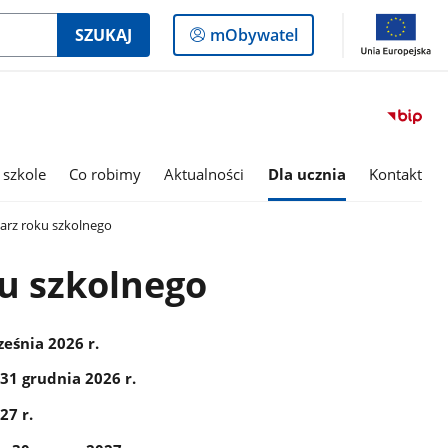
Logowanie
SZUKAJ
mObywatel
do
panelu
 szkole
Co robimy
Aktualności
Dla ucznia
Kontakt
arz roku szkolnego
u szkolnego
ześnia 2026 r.
 31 grudnia 2026 r.
27 r.