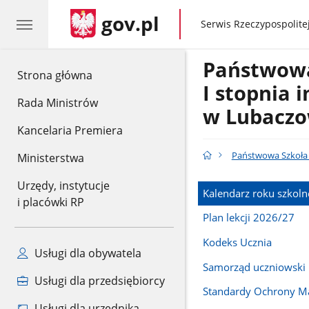
gov.pl
gov.pl
Serwis Rzeczypospolitej
Państwow
gov.pl
Strona główna
I stopnia 
Rada Ministrów
w Lubaczo
Kancelaria Premiera
Państwowa Szkoła 
Ministerstwa
Urzędy, instytucje
Kalendarz roku szkol
i placówki RP
Plan lekcji 2026/27
Kodeks Ucznia
Usługi dla obywatela
Samorząd uczniowski
Usługi dla przedsiębiorcy
Standardy Ochrony Ma
Usługi dla urzędnika