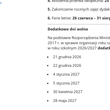
4.
Wiosenna przerwa świąteczna:
25 
o-
5.
Zakończenie rocznych zajęć dyda
6.
Ferie letnie:
26 czerwca – 31 sier
Dodatkowe dni wolne
Na podstawie Rozporządzenia Ministr
2017 r. w sprawie organizacji roku 
w roku szkolnym 2026/2027
dodat
21 grudnia 2026
22 grudnia 2026
4 stycznia 2027
5 stycznia 2027
30 kwietnia 2027
28 maja 2027