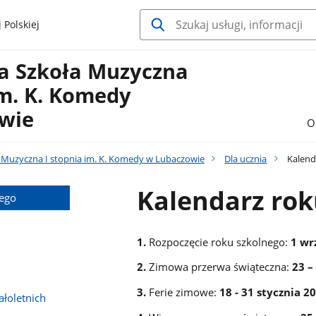
 Polskiej
a Szkoła Muzyczna
im. K. Komedy
wie
O
Muzyczna I stopnia im. K. Komedy w Lubaczowie
Dla ucznia
Kalend
Kalendarz rok
nego
1.
Rozpoczęcie roku szkolnego:
1 wr
2.
Zimowa przerwa świąteczna:
23 –
3.
Ferie zimowe:
18 - 31 stycznia 20
łoletnich