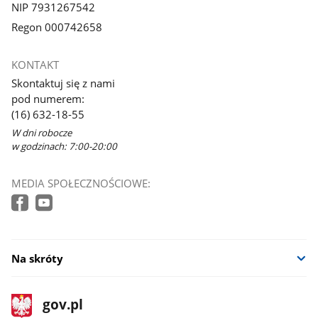
NIP 7931267542
Regon 000742658
KONTAKT
Skontaktuj się z nami
pod numerem:
(16) 632-18-55
W dni robocze
w godzinach: 7:00-20:00
MEDIA SPOŁECZNOŚCIOWE:
Na skróty
stopka
Strona
gov.pl
gov.pl