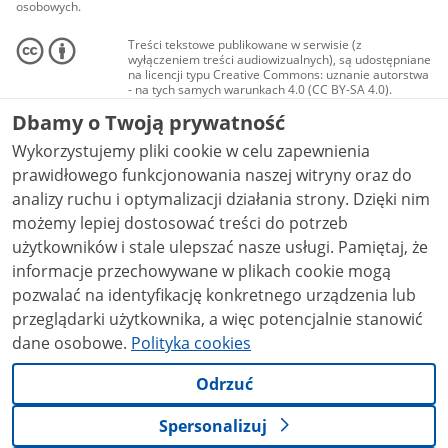
osobowych.
Treści tekstowe publikowane w serwisie (z
wyłączeniem treści audiowizualnych), są udostępniane
na licencji typu Creative Commons: uznanie autorstwa
- na tych samych warunkach 4.0 (CC BY-SA 4.0).
Materiały audiowizualne, w tym zdjęcia, materiały
Dbamy o Twoją prywatność
audio i wideo, są udostępniane na licencji typu
Creative Commons: uznanie autorstwa użycie
Wykorzystujemy pliki cookie w celu zapewnienia
niekomercyjne - bez utworów zależnych 4.0 (CC BY-
NC-ND 4.0), o ile nie jest to stwierdzone inaczej.
prawidłowego funkcjonowania naszej witryny oraz do
analizy ruchu i optymalizacji działania strony. Dzięki nim
możemy lepiej dostosować treści do potrzeb
użytkowników i stale ulepszać nasze usługi. Pamiętaj, że
informacje przechowywane w plikach cookie mogą
pozwalać na identyfikację konkretnego urządzenia lub
przeglądarki użytkownika, a więc potencjalnie stanowić
dane osobowe.
Polityka cookies
Odrzuć
Spersonalizuj