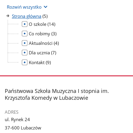
Rozwiń wszystko
liczba
Strona główna
(5)
podstron
liczba
O szkole
(14)
podstron
liczba
Co robimy
(3)
podstron
liczba
Aktualności
(4)
podstron
liczba
Dla ucznia
(7)
podstron
liczba
Kontakt
(9)
podstron
stopka
Państwowa Szkoła Muzyczna I stopnia im.
Krzysztofa Komedy w Lubaczowie
ADRES
ul. Rynek 24
37-600 Lubaczów