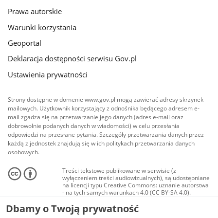
Prawa autorskie
Warunki korzystania
Geoportal
Deklaracja dostępności serwisu Gov.pl
Ustawienia prywatności
Strony dostępne w domenie www.gov.pl mogą zawierać adresy skrzynek
mailowych. Użytkownik korzystający z odnośnika będącego adresem e-
mail zgadza się na przetwarzanie jego danych (adres e-mail oraz
dobrowolnie podanych danych w wiadomości) w celu przesłania
odpowiedzi na przesłane pytania. Szczegóły przetwarzania danych przez
każdą z jednostek znajdują się w ich politykach przetwarzania danych
osobowych.
Treści tekstowe publikowane w serwisie (z
wyłączeniem treści audiowizualnych), są udostępniane
na licencji typu Creative Commons: uznanie autorstwa
- na tych samych warunkach 4.0 (CC BY-SA 4.0).
Materiały audiowizualne, w tym zdjęcia, materiały
Dbamy o Twoją prywatność
audio i wideo, są udostępniane na licencji typu
Creative Commons: uznanie autorstwa użycie