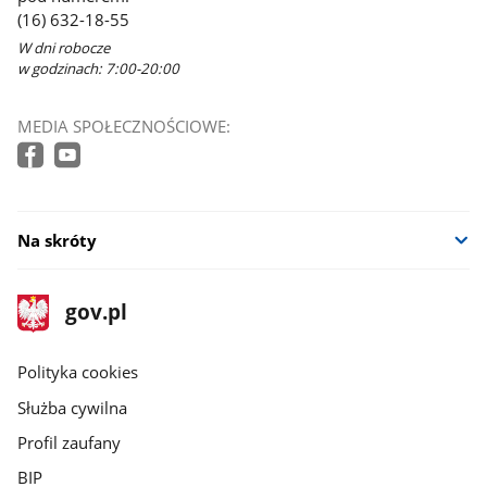
(16) 632-18-55
W dni robocze
w godzinach: 7:00-20:00
MEDIA SPOŁECZNOŚCIOWE:
Na skróty
stopka
Strona
gov.pl
gov.pl
główna
gov.pl
Polityka cookies
Służba cywilna
Profil zaufany
BIP