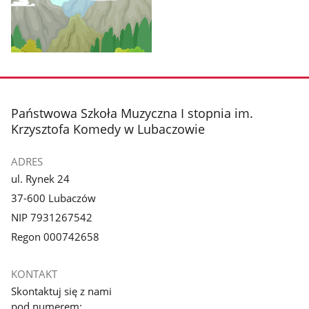
Pokaż
zdjęcie
1
z
stopka
Państwowa Szkoła Muzyczna I stopnia im.
galerii.
Krzysztofa Komedy w Lubaczowie
ADRES
ul. Rynek 24
37-600 Lubaczów
NIP 7931267542
Regon 000742658
KONTAKT
Skontaktuj się z nami
pod numerem: