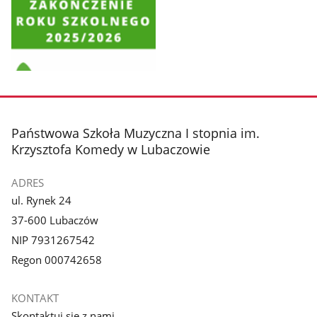
Pokaż
zdjęcie
1
z
stopka
Państwowa Szkoła Muzyczna I stopnia im.
galerii.
Krzysztofa Komedy w Lubaczowie
ADRES
ul. Rynek 24
37-600 Lubaczów
NIP 7931267542
Regon 000742658
KONTAKT
Skontaktuj się z nami