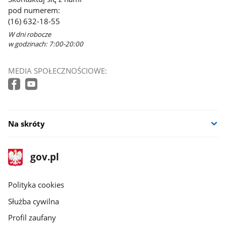
pod numerem:
(16) 632-18-55
W dni robocze
w godzinach: 7:00-20:00
MEDIA SPOŁECZNOŚCIOWE:
Na skróty
stopka
Strona
gov.pl
gov.pl
główna
gov.pl
Polityka cookies
Służba cywilna
Profil zaufany