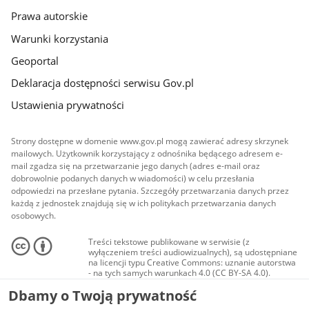
Prawa autorskie
Warunki korzystania
Geoportal
Deklaracja dostępności serwisu Gov.pl
Ustawienia prywatności
Strony dostępne w domenie www.gov.pl mogą zawierać adresy skrzynek
mailowych. Użytkownik korzystający z odnośnika będącego adresem e-
mail zgadza się na przetwarzanie jego danych (adres e-mail oraz
dobrowolnie podanych danych w wiadomości) w celu przesłania
odpowiedzi na przesłane pytania. Szczegóły przetwarzania danych przez
każdą z jednostek znajdują się w ich politykach przetwarzania danych
osobowych.
Treści tekstowe publikowane w serwisie (z
wyłączeniem treści audiowizualnych), są udostępniane
na licencji typu Creative Commons: uznanie autorstwa
- na tych samych warunkach 4.0 (CC BY-SA 4.0).
Materiały audiowizualne, w tym zdjęcia, materiały
Dbamy o Twoją prywatność
audio i wideo, są udostępniane na licencji typu
Creative Commons: uznanie autorstwa użycie