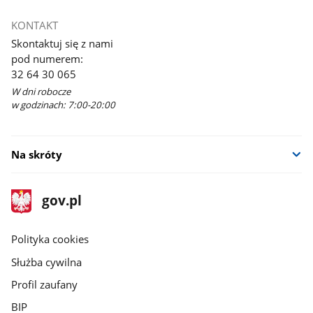
KONTAKT
Skontaktuj się z nami
pod numerem:
32 64 30 065
W dni robocze
w godzinach: 7:00-20:00
Na skróty
stopka
Strona
gov.pl
gov.pl
główna
gov.pl
Polityka cookies
Służba cywilna
Profil zaufany
BIP