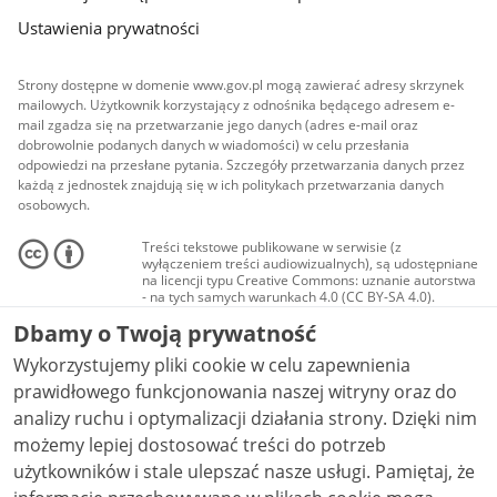
Ustawienia prywatności
Strony dostępne w domenie www.gov.pl mogą zawierać adresy skrzynek
mailowych. Użytkownik korzystający z odnośnika będącego adresem e-
mail zgadza się na przetwarzanie jego danych (adres e-mail oraz
dobrowolnie podanych danych w wiadomości) w celu przesłania
odpowiedzi na przesłane pytania. Szczegóły przetwarzania danych przez
każdą z jednostek znajdują się w ich politykach przetwarzania danych
osobowych.
Treści tekstowe publikowane w serwisie (z
wyłączeniem treści audiowizualnych), są udostępniane
na licencji typu Creative Commons: uznanie autorstwa
- na tych samych warunkach 4.0 (CC BY-SA 4.0).
Materiały audiowizualne, w tym zdjęcia, materiały
Dbamy o Twoją prywatność
audio i wideo, są udostępniane na licencji typu
Creative Commons: uznanie autorstwa użycie
Wykorzystujemy pliki cookie w celu zapewnienia
niekomercyjne - bez utworów zależnych 4.0 (CC BY-
NC-ND 4.0), o ile nie jest to stwierdzone inaczej.
prawidłowego funkcjonowania naszej witryny oraz do
analizy ruchu i optymalizacji działania strony. Dzięki nim
możemy lepiej dostosować treści do potrzeb
użytkowników i stale ulepszać nasze usługi. Pamiętaj, że