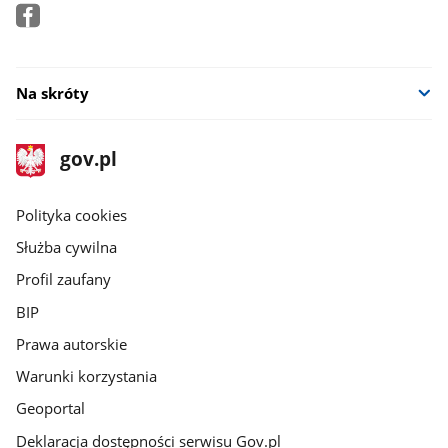
Na skróty
stopka
Strona
gov.pl
gov.pl
główna
gov.pl
Polityka cookies
Służba cywilna
Profil zaufany
BIP
Prawa autorskie
Warunki korzystania
Geoportal
Deklaracja dostępności serwisu Gov.pl