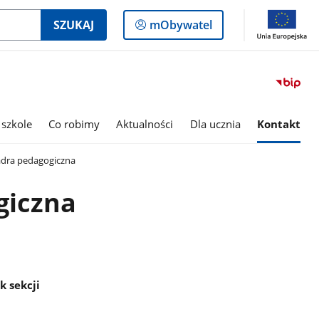
Logowanie
SZUKAJ
mObywatel
do
panelu
 szkole
Co robimy
Aktualności
Dla ucznia
Kontakt
dra pedagogiczna
giczna
k sekcji