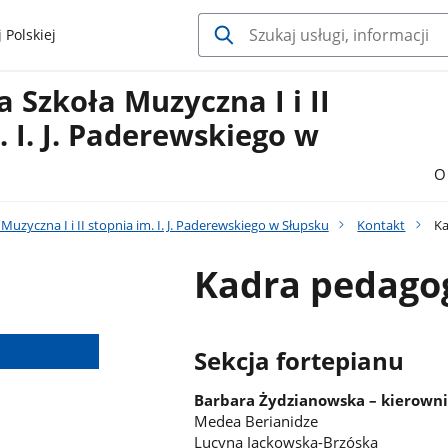
 Polskiej
Szkoła Muzyczna I i II
. I. J. Paderewskiego w
O
uzyczna I i II stopnia im. I. J. Paderewskiego w Słupsku
Kontakt
Ka
Kadra pedago
Sekcja fortepianu
Barbara Żydzianowska – kierowni
Medea Berianidze
Lucyna Jackowska-Brzóska