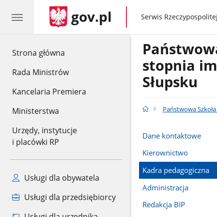
gov.pl
gov.pl
Serwis Rzeczypospolitej
Państwowa 
gov.pl
Strona główna
stopnia im
Rada Ministrów
Słupsku
Kancelaria Premiera
Państwowa Szkoła M
Ministerstwa
Urzędy, instytucje
Dane kontaktowe
i placówki RP
Kierownictwo
Kadra pedagogiczna
Usługi dla obywatela
Administracja
Usługi dla przedsiębiorcy
Redakcja BIP
Usługi dla urzędnika