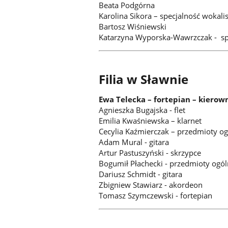
Beata Podgórna
Karolina Sikora – specjalność wokali
Bartosz Wiśniewski
Katarzyna Wyporska-Wawrzczak - sp
Filia w Sławnie
Ewa Telecka – fortepian – kierowni
Agnieszka Bugajska - flet
Emilia Kwaśniewska – klarnet
Cecylia Kaźmierczak – przedmioty 
Adam Mural - gitara
Artur Pastuszyński - skrzypce
Bogumił Płachecki - przedmioty og
Dariusz Schmidt - gitara
Zbigniew Stawiarz - akordeon
Tomasz Szymczewski - fortepian