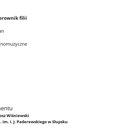
rownik filii
an
ólnomuzyczne
mentu
tosz Wiśniewski
st. im. I. J. Paderewskiego w Słupsku