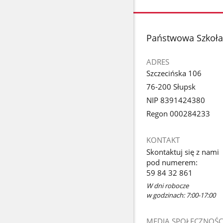
stopka
Państwowa Szkoła 
ADRES
Szczecińska 106
76-200 Słupsk
NIP 8391424380
Regon 000284233
KONTAKT
Skontaktuj się z nami
pod numerem:
59 84 32 861
W dni robocze
w godzinach: 7:00-17:00
MEDIA SPOŁECZNOŚC