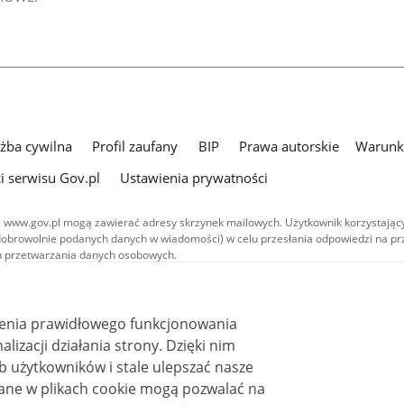
użba cywilna
Profil zaufany
BIP
Prawa autorskie
Warunki
i serwisu Gov.pl
Ustawienia prywatności
 www.gov.pl mogą zawierać adresy skrzynek mailowych. Użytkownik korzystający
dobrowolnie podanych danych w wiadomości) w celu przesłania odpowiedzi na prz
ach przetwarzania danych osobowych.
we publikowane w serwisie (z wyłączeniem treści audiowizualnych), są
 na licencji typu Creative Commons: uznanie autorstwa - na tych samych
 (CC BY-SA 4.0). Materiały audiowizualne, w tym zdjęcia, materiały audio i wideo
ienia prawidłowego funkcjonowania
ane na licencji typu Creative Commons: uznanie autorstwa użycie niekomercyjne 
ależnych 4.0 (CC BY-NC-ND 4.0), o ile nie jest to stwierdzone inaczej.
i działania strony. Dzięki nim
 użytkowników i stale ulepszać nasze