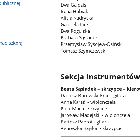
publicznej
Ewa Gajdzis
Irena Hubiak
Alicja Kudrycka
Gabriela Picz
Ewa Rogulska
Barbara Sąsiadek
nad szkołą
Przemysław Sysojew-Osiński
Tomasz Szymczewski
Sekcja Instrumentów
Beata Sąsiadek – skrzypce – kiero
Dariusz Borowski-Krać - gitara
Anna Karaś - wiolonczela
Piotr Mach - skrzypce
Jarosław Madejski - wiolonczela
Bartosz Paprot - gitara
Agnieszka Rajska - skrzypce