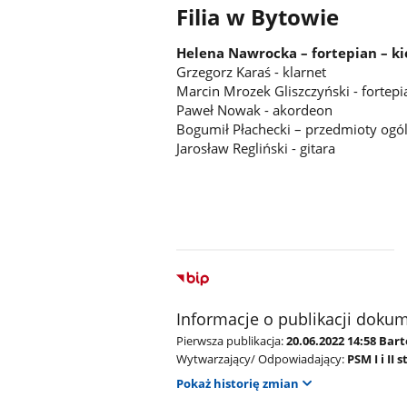
Filia w Bytowie
Helena Nawrocka – fortepian – kie
Grzegorz Karaś - klarnet
Marcin Mrozek Gliszczyński - fortepi
Paweł Nowak - akordeon
Bogumił Płachecki – przedmioty og
Jarosław Regliński - gitara
Informacje o publikacji doku
Pierwsza publikacja:
20.06.2022 14:58 Bar
Wytwarzający/ Odpowiadający:
PSM I i II 
Pokaż historię zmian