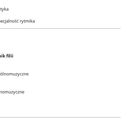
styka
ecjalność rytmika
k filii
ogólnomuzyczne
ólnomuzyczne