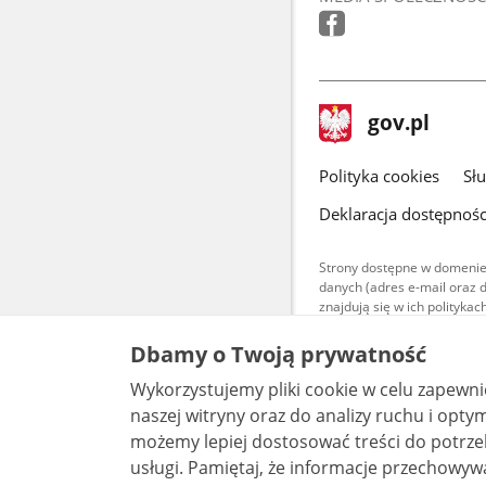
stopka
Strona
gov.pl
gov.pl
główna
gov.pl
Polityka cookies
Sł
Deklaracja dostępnośc
Strony dostępne w domenie
danych (adres e-mail oraz 
znajdują się w ich polityk
Treści teksto
Dbamy o Twoją prywatność
udostępniane
warunkach 4.0
Wykorzystujemy pliki cookie w celu zapewn
są udostępni
bez utworów z
naszej witryny oraz do analizy ruchu i optymalizacj
możemy lepiej dostosować treści do potrzeb
usługi. Pamiętaj, że informacje przechowywane w plikach cookie mogą pozwalać na