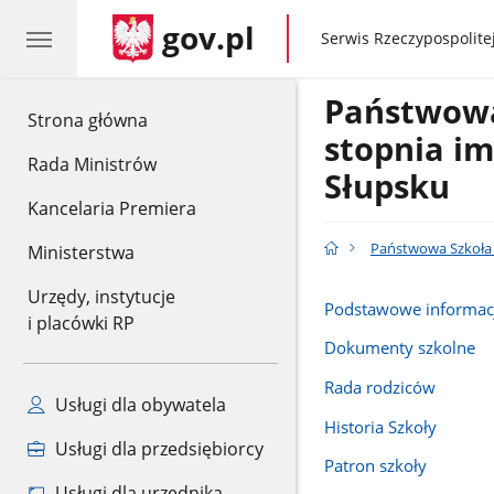
gov.pl
gov.pl
Serwis Rzeczypospolitej
Państwowa 
gov.pl
Strona główna
stopnia im
Rada Ministrów
Słupsku
Kancelaria Premiera
Państwowa Szkoła M
Ministerstwa
Urzędy, instytucje
Podstawowe informac
i placówki RP
Dokumenty szkolne
Rada rodziców
Usługi dla obywatela
Historia Szkoły
Usługi dla przedsiębiorcy
Patron szkoły
Usługi dla urzędnika