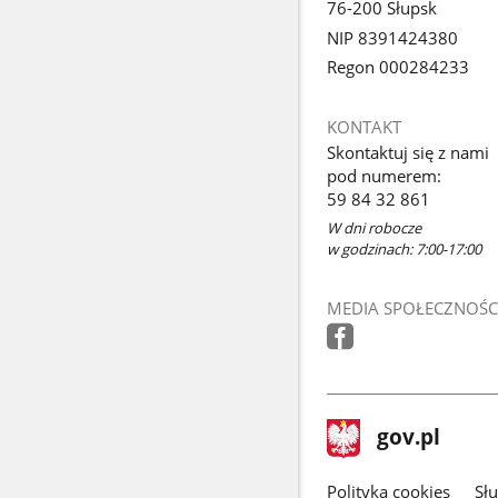
76-200 Słupsk
NIP 8391424380
Regon 000284233
KONTAKT
Skontaktuj się z nami
pod numerem:
59 84 32 861
W dni robocze
w godzinach: 7:00-17:00
MEDIA SPOŁECZNOŚC
stopka
Strona
gov.pl
gov.pl
główna
gov.pl
Polityka cookies
Sł