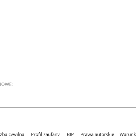
IOWE:
użba cywilna
Profil zaufany
BIP
Prawa autorskie
Warunki