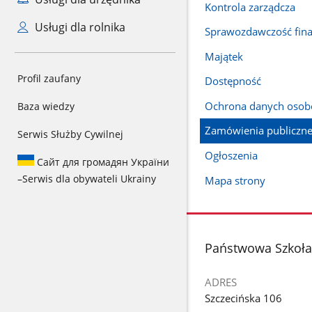
Kontrola zarządcza
Usługi dla rolnika
Sprawozdawczość fin
Majątek
Profil zaufany
Dostępność
Ochrona danych oso
Baza wiedzy
Zamówienia publiczn
Serwis Służby Cywilnej
Ogłoszenia
Сайт для громадян України
–
Serwis dla obywateli Ukrainy
Mapa strony
stopka
Państwowa Szkoła 
ADRES
Szczecińska 106