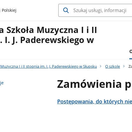
 Polskiej
Szkoła Muzyczna I i II
. I. J. Paderewskiego w
O
uzyczna I i II stopnia im. I. J. Paderewskiego w Słupsku
O szkole
Za
Zamówienia p
je
Postępowania, do których nie