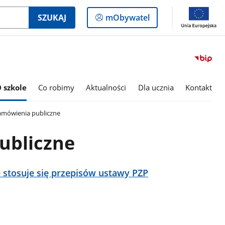
Logowanie
SZUKAJ
mObywatel
do
panelu
 szkole
Co robimy
Aktualności
Dla ucznia
Kontakt
mówienia publiczne
ubliczne
 stosuje się przepisów ustawy PZP