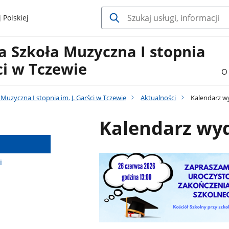
 Polskiej
 Szkoła Muzyczna I stopnia
ści w Tczewie
O 
uzyczna I stopnia im. J. Garści w Tczewie
Aktualności
Kalendarz w
Kalendarz wy
i