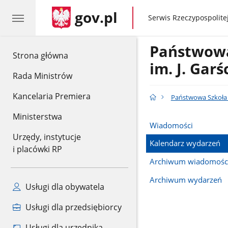
gov.pl
gov.pl
Serwis Rzeczypospolitej
Państwowa
gov.pl
Strona główna
im. J. Gar
Rada Ministrów
Kancelaria Premiera
Państwowa Szkoła M
Ministerstwa
Wiadomości
Urzędy, instytucje
Kalendarz wydarzeń
i placówki RP
Archiwum wiadomośc
Archiwum wydarzeń
Usługi dla obywatela
Usługi dla przedsiębiorcy
Usługi dla urzędnika