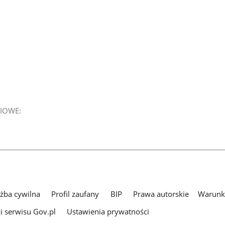
IOWE:
użba cywilna
Profil zaufany
BIP
Prawa autorskie
Warunki
i serwisu Gov.pl
Ustawienia prywatności