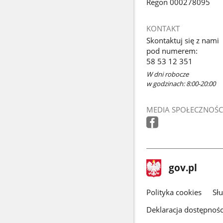
Regon 000278095
KONTAKT
Skontaktuj się z nami
pod numerem:
58 53 12 351
W dni robocze
w godzinach: 8:00-20:00
MEDIA SPOŁECZNOŚC
stopka
Strona
gov.pl
gov.pl
główna
gov.pl
Polityka cookies
Sł
Deklaracja dostępnośc