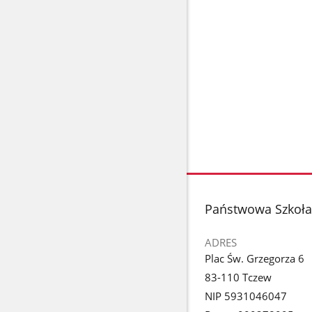
stopka
Państwowa Szkoła 
ADRES
Plac Św. Grzegorza 6
83-110 Tczew
NIP 5931046047