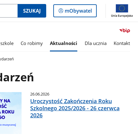
Logowanie
SZUKAJ
mObywatel
do
panelu
szkole
Co robimy
Aktualności
Dla ucznia
Kontakt
ydarzeń
darzeń
26.06.2026
Uroczystość Zakończenia Roku
Szkolnego 2025/2026 - 26 czerwca
2026