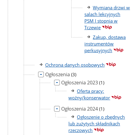
Wymiana drzwi w
salach lekcyjnych
PSM I stopnia w
Tczewie
Zakup, dostawa
instrumentów
perkusyjnych
Ochrona danych osobowych
Ogłoszenia
liczba
(3)
podstron
Ogłoszenia 2023
liczba
(1)
podstron
Oferta pracy:
woźny/konserwator
Ogłoszenia 2024
liczba
(1)
podstron
Ogłoszenie o zbędnych
lub zużytych składnikach
rzeczowych