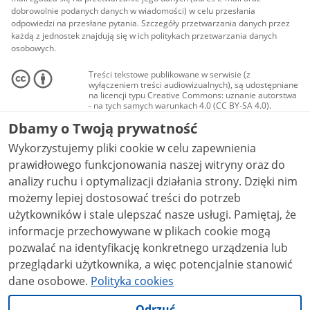
dobrowolnie podanych danych w wiadomości) w celu przesłania
odpowiedzi na przesłane pytania. Szczegóły przetwarzania danych przez
każdą z jednostek znajdują się w ich politykach przetwarzania danych
osobowych.
Treści tekstowe publikowane w serwisie (z
wyłączeniem treści audiowizualnych), są udostępniane
na licencji typu Creative Commons: uznanie autorstwa
- na tych samych warunkach 4.0 (CC BY-SA 4.0).
Materiały audiowizualne, w tym zdjęcia, materiały
Dbamy o Twoją prywatność
audio i wideo, są udostępniane na licencji typu
Creative Commons: uznanie autorstwa użycie
Wykorzystujemy pliki cookie w celu zapewnienia
niekomercyjne - bez utworów zależnych 4.0 (CC BY-
NC-ND 4.0), o ile nie jest to stwierdzone inaczej.
prawidłowego funkcjonowania naszej witryny oraz do
analizy ruchu i optymalizacji działania strony. Dzięki nim
możemy lepiej dostosować treści do potrzeb
użytkowników i stale ulepszać nasze usługi. Pamiętaj, że
informacje przechowywane w plikach cookie mogą
pozwalać na identyfikację konkretnego urządzenia lub
przeglądarki użytkownika, a więc potencjalnie stanowić
dane osobowe.
Polityka cookies
Odrzuć