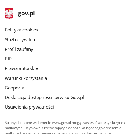
stopka
Strona
gov.pl
gov.pl
główna
gov.pl
Polityka cookies
Służba cywilna
Profil zaufany
BIP
Prawa autorskie
Warunki korzystania
Geoportal
Deklaracja dostępności serwisu Gov.pl
Ustawienia prywatności
Strony dostępne w domenie www.gov.pl mogą zawierać adresy skrzynek
mailowych. Użytkownik korzystający z odnośnika będącego adresem e-
mail zgadza się na przetwarzanie jego danych (adres e-mail oraz