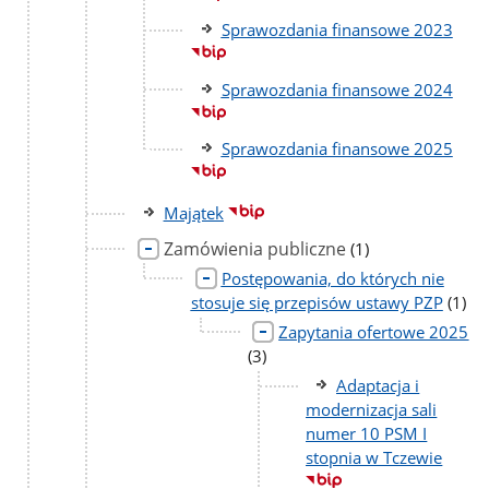
Sprawozdania finansowe 2023
Sprawozdania finansowe 2024
Sprawozdania finansowe 2025
Majątek
Zamówienia publiczne
liczba
(1)
podstron
Postępowania, do których nie
liczba
stosuje się przepisów ustawy PZP
(1)
podst
Zapytania ofertowe 2025
liczba
(3)
podstron
Adaptacja i
modernizacja sali
numer 10 PSM I
stopnia w Tczewie