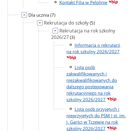
Kontakt Filia w Pelplinie
liczba
Dla ucznia
(7)
podstron
Rekrutacja do szkoły
liczba
(5)
podstron
Rekrutacja na rok szkolny
2026/27
liczba
(3)
podstron
Informacja o rekrutacji
na rok szkolny 2026/2027
Lista osób
zakwalifikowanych i
niezakwalifikowanych do
dalszego postępowania
rekrutacyjnego na rok
szkolny 2026/2027
Lista osób przyjętych i
nieprzyjętych do PSM I st. im.
J. Garści w Tczewie na rok
szkolny 2026/2027