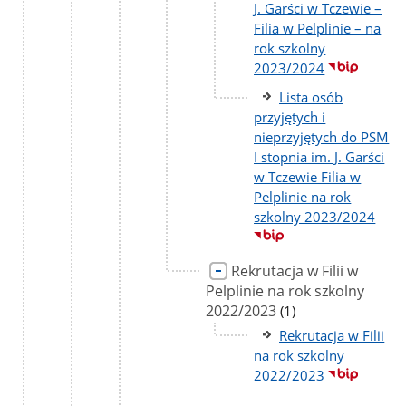
J. Garści w Tczewie –
Filia w Pelplinie – na
rok szkolny
2023/2024
Lista osób
przyjętych i
nieprzyjętych do PSM
I stopnia im. J. Garści
w Tczewie Filia w
Pelplinie na rok
szkolny 2023/2024
Rekrutacja w Filii w
Pelplinie na rok szkolny
2022/2023
liczba
(1)
podstron
Rekrutacja w Filii
na rok szkolny
2022/2023