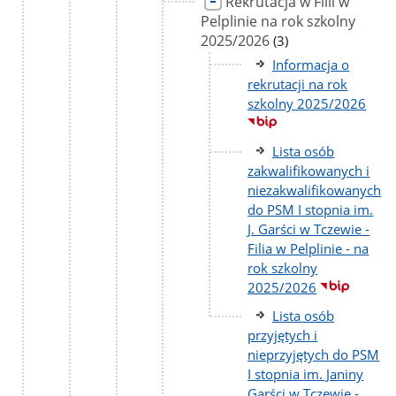
Rekrutacja w Filii w
Pelplinie na rok szkolny
2025/2026
liczba
(3)
podstron
Informacja o
rekrutacji na rok
szkolny 2025/2026
Lista osób
zakwalifikowanych i
niezakwalifikowanych
do PSM I stopnia im.
J. Garści w Tczewie -
Filia w Pelplinie - na
rok szkolny
2025/2026
Lista osób
przyjętych i
nieprzyjętych do PSM
I stopnia im. Janiny
Garści w Tczewie -