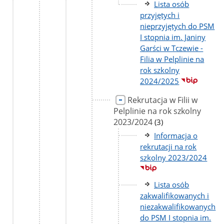
Lista osób
przyjętych i
nieprzyjętych do PSM
I stopnia im. Janiny
Garści w Tczewie -
Filia w Pelplinie na
rok szkolny
2024/2025
Rekrutacja w Filii w
Pelplinie na rok szkolny
2023/2024
liczba
(3)
podstron
Informacja o
rekrutacji na rok
szkolny 2023/2024
Lista osób
zakwalifikowanych i
niezakwalifikowanych
do PSM I stopnia im.