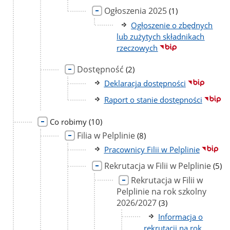
Ogłoszenia 2025
liczba
(1)
podstron
Ogłoszenie o zbędnych
lub zużytych składnikach
rzeczowych
Dostępność
liczba
(2)
podstron
Deklaracja dostępności
Raport o stanie dostępności
liczba
Co robimy
(10)
podstron
Filia w Pelplinie
liczba
(8)
podstron
Pracownicy Filii w Pelplinie
Rekrutacja w Filii w Pelplinie
liczb
(5)
pods
Rekrutacja w Filii w
Pelplinie na rok szkolny
2026/2027
liczba
(3)
podstron
Informacja o
rekrutacji na rok