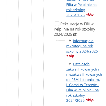
Filia w Pelplinie na
rok szkolny
2025/2026
Rekrutacja w Filii w
Pelplinie na rok szkolny
2024/2025
liczba
(3)
podstron
Informacja o
rekrutacji na rok
szkolny 2024/2025
Lista osób
zakwalifikowanych i
niezakwalifikowanych
do PSM I stopnia im.
J. Garści w Tczewie -
Filia w Pelplinie - na
rok szkolny
2024/2025