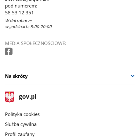
pod numerem:
58 53 12 351
W dni robocze
w godzinach: 8:00-20:00
MEDIA SPOŁECZNOŚCIOWE:
Na skróty
stopka
Strona
gov.pl
gov.pl
główna
gov.pl
Polityka cookies
Służba cywilna
Profil zaufany