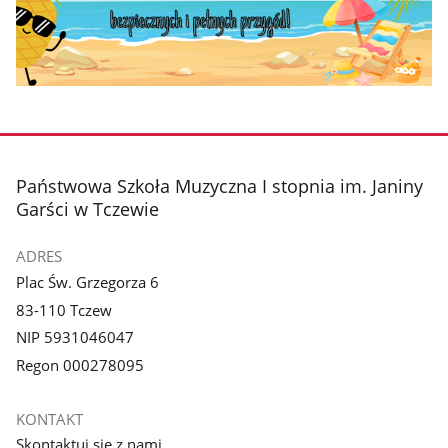
stopka
Państwowa Szkoła Muzyczna I stopnia im. Janiny
Garści w Tczewie
ADRES
Plac Św. Grzegorza 6
83-110 Tczew
NIP 5931046047
Regon 000278095
KONTAKT
Skontaktuj się z nami