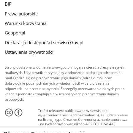
BIP
Prawa autorskie
Warunki korzystania
Geoportal
Deklaracja dostępności serwisu Gov.pl
Ustawienia prywatności
Strony dostępne w domenie www.gov.pl mogą zawierać adresy skrzynek
mailowych. Użytkownik korzystający z odnośnika będącego adresem e-
mail zgadza się na przetwarzanie jego danych (adres e-mail oraz
dobrowolnie podanych danych w wiadomości) w celu przesłania
odpowiedzi na przesłane pytania. Szczegóły przetwarzania danych przez
każdą z jednostek znajdują się w ich politykach przetwarzania danych
osobowych.
Treści tekstowe publikowane w serwisie (z
wyłączeniem treści audiowizualnych), są udostępniane
na licencji typu Creative Commons: uznanie autorstwa
- na tych samych warunkach 4.0 (CC BY-SA 4.0).
Materiały audiowizualne, w tym zdjęcia, materiały
audio i wideo, są udostępniane na licencji typu