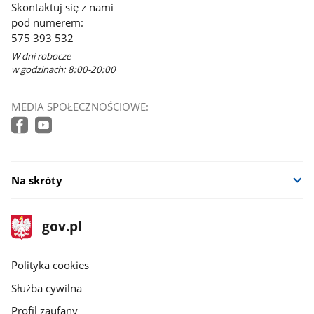
Skontaktuj się z nami
pod numerem:
575 393 532
W dni robocze
w godzinach: 8:00-20:00
MEDIA SPOŁECZNOŚCIOWE:
Na skróty
stopka
Strona
gov.pl
gov.pl
główna
gov.pl
Polityka cookies
Służba cywilna
Profil zaufany