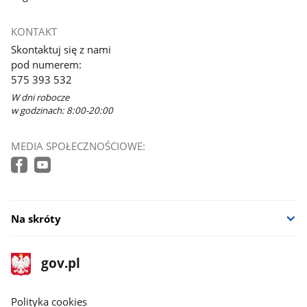
KONTAKT
Skontaktuj się z nami
pod numerem:
575 393 532
W dni robocze
w godzinach: 8:00-20:00
MEDIA SPOŁECZNOŚCIOWE:
Na skróty
stopka
Strona
gov.pl
gov.pl
główna
gov.pl
Polityka cookies