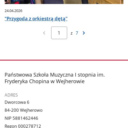
24.04.2026
"Przygoda z orkiestrą dętą"
z
7
stopka
Państwowa Szkoła Muzyczna I stopnia im.
Fryderyka Chopina w Wejherowie
ADRES
Dworcowa 6
84-200 Wejherowo
NIP 5881462446
Regon 000278712