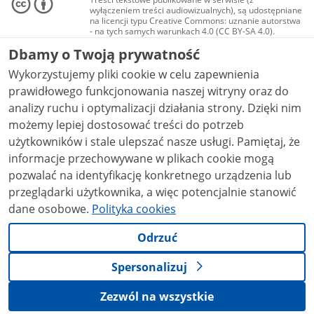
wyłączeniem treści audiowizualnych), są udostępniane
na licencji typu Creative Commons: uznanie autorstwa
- na tych samych warunkach 4.0 (CC BY-SA 4.0).
Materiały audiowizualne, w tym zdjęcia, materiały
Dbamy o Twoją prywatność
audio i wideo, są udostępniane na licencji typu
Creative Commons: uznanie autorstwa użycie
Wykorzystujemy pliki cookie w celu zapewnienia
niekomercyjne - bez utworów zależnych 4.0 (CC BY-
NC-ND 4.0), o ile nie jest to stwierdzone inaczej.
prawidłowego funkcjonowania naszej witryny oraz do
analizy ruchu i optymalizacji działania strony. Dzięki nim
możemy lepiej dostosować treści do potrzeb
użytkowników i stale ulepszać nasze usługi. Pamiętaj, że
informacje przechowywane w plikach cookie mogą
pozwalać na identyfikację konkretnego urządzenia lub
przeglądarki użytkownika, a więc potencjalnie stanowić
dane osobowe.
Polityka cookies
Odrzuć
Spersonalizuj
Zezwól na wszystkie