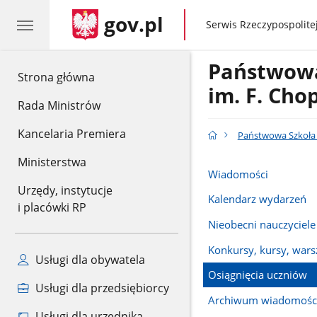
gov.pl
gov.pl
Serwis Rzeczypospolitej
Państwowa
gov.pl
Strona główna
im. F. Ch
Rada Ministrów
Kancelaria Premiera
Państwowa Szkoła 
Ministerstwa
Wiadomości
Urzędy, instytucje
Kalendarz wydarzeń
i placówki RP
Nieobecni nauczyciele
Konkursy, kursy, warsz
Usługi dla obywatela
Osiągnięcia uczniów
Usługi dla przedsiębiorcy
Archiwum wiadomośc
Usługi dla urzędnika