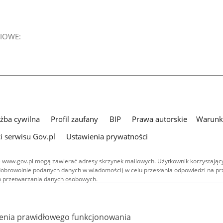
IOWE:
użba cywilna
Profil zaufany
BIP
Prawa autorskie
Warunki
i serwisu Gov.pl
Ustawienia prywatności
 www.gov.pl mogą zawierać adresy skrzynek mailowych. Użytkownik korzystający
dobrowolnie podanych danych w wiadomości) w celu przesłania odpowiedzi na prz
ach przetwarzania danych osobowych.
we publikowane w serwisie (z wyłączeniem treści audiowizualnych), są
 na licencji typu Creative Commons: uznanie autorstwa - na tych samych
 (CC BY-SA 4.0). Materiały audiowizualne, w tym zdjęcia, materiały audio i wideo
ienia prawidłowego funkcjonowania
ane na licencji typu Creative Commons: uznanie autorstwa użycie niekomercyjne 