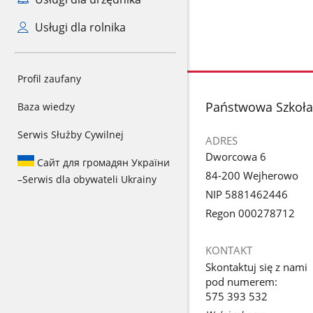
Usługi dla rolnika
Profil zaufany
stopka
Państwowa Szkoła
Baza wiedzy
Serwis Służby Cywilnej
ADRES
Dworcowa 6
Сайт для громадян України
84-200 Wejherowo
–
Serwis dla obywateli Ukrainy
NIP 5881462446
Regon 000278712
KONTAKT
Skontaktuj się z nami
pod numerem:
575 393 532