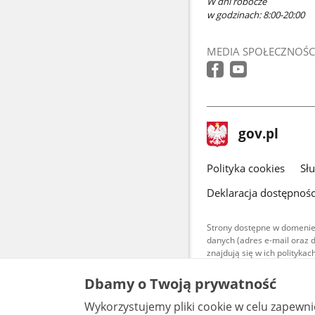
W dni robocze
w godzinach: 8:00-20:00
MEDIA SPOŁECZNOŚC
stopka
Strona
gov.pl
gov.pl
główna
gov.pl
Polityka cookies
Sł
Deklaracja dostępnośc
Strony dostępne w domenie
danych (adres e-mail oraz 
znajdują się w ich polityk
Treści teksto
Dbamy o Twoją prywatność
udostępniane
warunkach 4.0
Wykorzystujemy pliki cookie w celu zapewn
są udostępni