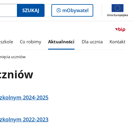
Logowanie
SZUKAJ
mObywatel
do
panelu
szkole
Co robimy
Aktualności
Dla ucznia
Kontakt
nięcia uczniów
czniów
szkolnym 2024-2025
szkolnym 2022-2023