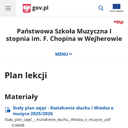
gov.pl
przejdź
do
wyszukiwar
Państwowa Szkoła Muzyczna I
stopnia im. F. Chopina w Wejherowie
MENU
Plan lekcji
Materiały
Stały plan zajęć - Kształcenie słuchu i Wiedza o
muzyce 2025/2026
Stały​_plan​_zajęć​_-​_Kształcenie​_słuchu,​_Wiedza​_o​_muzyce​_.pdf
0.36MB