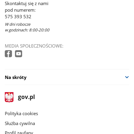
Skontaktuj się z nami
pod numerem:
575 393 532
W dni robocze
w godzinach: 8:00-20:00
MEDIA SPOŁECZNOŚCIOWE:
Na skróty
stopka
Strona
gov.pl
gov.pl
główna
gov.pl
Polityka cookies
Służba cywilna
Profil zaufany