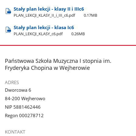
Stały plan lekcji - klasy II i IIIc6
PLAN​_LEKCJI​_KLASY​_II​_i​_III​_c6.pdf
0.17MB
Stały plan lekcji - klasa Ic6
PLAN​_LEKCJI​_KLASY​_c6.pdf
0.26MB
stopka
Państwowa Szkoła Muzyczna I stopnia im.
Fryderyka Chopina w Wejherowie
ADRES
Dworcowa 6
84-200 Wejherowo
NIP 5881462446
Regon 000278712
KONTAKT