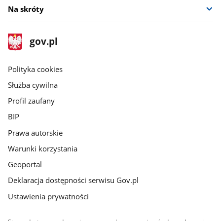
Na skróty
stopka
Strona
gov.pl
gov.pl
główna
gov.pl
Polityka cookies
Służba cywilna
Profil zaufany
BIP
Prawa autorskie
Warunki korzystania
Geoportal
Deklaracja dostępności serwisu Gov.pl
Ustawienia prywatności