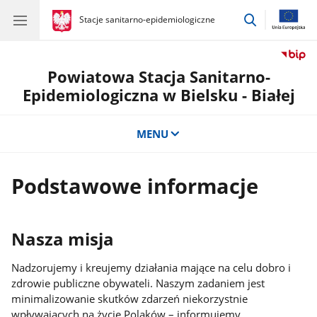
przejdź
gov.pl
Stacje sanitarno-epidemiologiczne
gov.pl
Stacje
do
sanitarno-
wyszukiwar
epidemiologiczne
Powiatowa Stacja Sanitarno-
Epidemiologiczna w Bielsku - Białej
MENU
Podstawowe informacje
Nasza misja
Nadzorujemy i kreujemy działania mające na celu dobro i
zdrowie publiczne obywateli. Naszym zadaniem jest
minimalizowanie skutków zdarzeń niekorzystnie
wpływających na życie Polaków – informujemy,