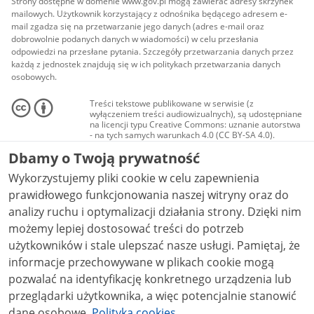
Strony dostępne w domenie www.gov.pl mogą zawierać adresy skrzynek
mailowych. Użytkownik korzystający z odnośnika będącego adresem e-
mail zgadza się na przetwarzanie jego danych (adres e-mail oraz
dobrowolnie podanych danych w wiadomości) w celu przesłania
odpowiedzi na przesłane pytania. Szczegóły przetwarzania danych przez
każdą z jednostek znajdują się w ich politykach przetwarzania danych
osobowych.
Treści tekstowe publikowane w serwisie (z
wyłączeniem treści audiowizualnych), są udostępniane
na licencji typu Creative Commons: uznanie autorstwa
- na tych samych warunkach 4.0 (CC BY-SA 4.0).
Materiały audiowizualne, w tym zdjęcia, materiały
Dbamy o Twoją prywatność
audio i wideo, są udostępniane na licencji typu
Creative Commons: uznanie autorstwa użycie
Wykorzystujemy pliki cookie w celu zapewnienia
niekomercyjne - bez utworów zależnych 4.0 (CC BY-
NC-ND 4.0), o ile nie jest to stwierdzone inaczej.
prawidłowego funkcjonowania naszej witryny oraz do
analizy ruchu i optymalizacji działania strony. Dzięki nim
możemy lepiej dostosować treści do potrzeb
użytkowników i stale ulepszać nasze usługi. Pamiętaj, że
informacje przechowywane w plikach cookie mogą
pozwalać na identyfikację konkretnego urządzenia lub
przeglądarki użytkownika, a więc potencjalnie stanowić
dane osobowe.
Polityka cookies