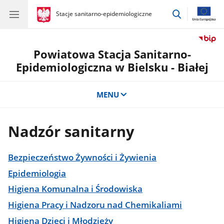
przejdź
gov.pl
Stacje sanitarno-epidemiologiczne
gov.pl
Stacje
do
sanitarno-
wyszukiwar
epidemiologiczne
Powiatowa Stacja Sanitarno-
Epidemiologiczna w Bielsku - Białej
MENU
Nadzór sanitarny
Bezpieczeństwo Żywności i Żywienia
Epidemiologia
Higiena Komunalna i Środowiska
Higiena Pracy i Nadzoru nad Chemikaliami
Higiena Dzieci i Młodzieży