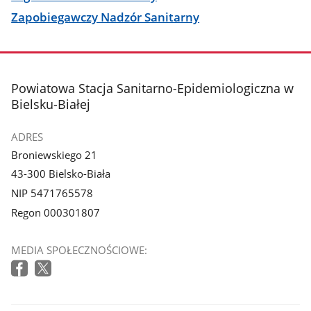
Zapobiegawczy Nadzór Sanitarny
stopka
Powiatowa Stacja Sanitarno-Epidemiologiczna w
Bielsku-Białej
ADRES
Broniewskiego 21
43-300 Bielsko-Biała
NIP 5471765578
Regon 000301807
MEDIA SPOŁECZNOŚCIOWE: