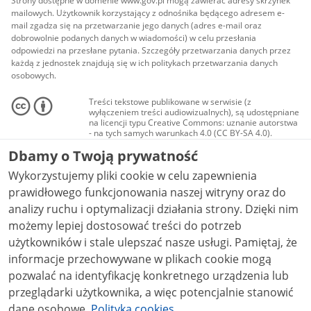
Strony dostępne w domenie www.gov.pl mogą zawierać adresy skrzynek
mailowych. Użytkownik korzystający z odnośnika będącego adresem e-
mail zgadza się na przetwarzanie jego danych (adres e-mail oraz
dobrowolnie podanych danych w wiadomości) w celu przesłania
odpowiedzi na przesłane pytania. Szczegóły przetwarzania danych przez
każdą z jednostek znajdują się w ich politykach przetwarzania danych
osobowych.
Treści tekstowe publikowane w serwisie (z
wyłączeniem treści audiowizualnych), są udostępniane
na licencji typu Creative Commons: uznanie autorstwa
- na tych samych warunkach 4.0 (CC BY-SA 4.0).
Materiały audiowizualne, w tym zdjęcia, materiały
Dbamy o Twoją prywatność
audio i wideo, są udostępniane na licencji typu
Creative Commons: uznanie autorstwa użycie
Wykorzystujemy pliki cookie w celu zapewnienia
niekomercyjne - bez utworów zależnych 4.0 (CC BY-
NC-ND 4.0), o ile nie jest to stwierdzone inaczej.
prawidłowego funkcjonowania naszej witryny oraz do
analizy ruchu i optymalizacji działania strony. Dzięki nim
możemy lepiej dostosować treści do potrzeb
użytkowników i stale ulepszać nasze usługi. Pamiętaj, że
informacje przechowywane w plikach cookie mogą
pozwalać na identyfikację konkretnego urządzenia lub
przeglądarki użytkownika, a więc potencjalnie stanowić
dane osobowe.
Polityka cookies