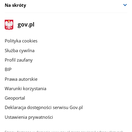
Na skróty
stopka
Strona
gov.pl
gov.pl
główna
gov.pl
Polityka cookies
Służba cywilna
Profil zaufany
BIP
Prawa autorskie
Warunki korzystania
Geoportal
Deklaracja dostępności serwisu Gov.pl
Ustawienia prywatności