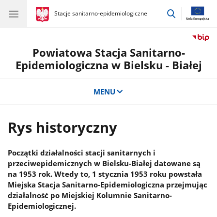
przejdź
gov.pl
Stacje sanitarno-epidemiologiczne
gov.pl
Stacje
do
sanitarno-
wyszukiwar
epidemiologiczne
Powiatowa Stacja Sanitarno-
Epidemiologiczna w Bielsku - Białej
MENU
Rys historyczny
Początki działalności stacji sanitarnych i
przeciwepidemicznych w Bielsku-Białej datowane są
na 1953 rok. Wtedy to, 1 stycznia 1953 roku powstała
Miejska Stacja Sanitarno-Epidemiologiczna przejmując
działalność po Miejskiej Kolumnie Sanitarno-
Epidemiologicznej.