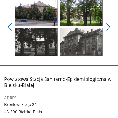
Pokaż
Pokaż
zdjęcie
zdjęcie
Pokaż
Poka
1
2
poprzednie
nest
z
z
zdjęcia
zdjęc
galerii.
galerii.
Pokaż
Pokaż
zdjęcie
zdjęcie
3
4
z
z
stopka
Powiatowa Stacja Sanitarno-Epidemiologiczna w
galerii.
galerii.
Bielsku-Białej
ADRES
Broniewskiego 21
43-300 Bielsko-Biała