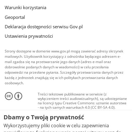
Warunki korzystania
Geoportal
Deklaracja dostępności serwisu Gov.pl
Ustawienia prywatności
Strony dostępne w domenie www.gov.pl mogą zawierać adresy skrzynek
mailowych. Użytkownik korzystający z odnośnika będącego adresem e-
mail zgadza się na przetwarzanie jego danych (adres e-mail oraz
dobrowolnie podanych danych w wiadomości) w celu przesłania
odpowiedzi na przesłane pytania. Szczegóły przetwarzania danych przez
każdą z jednostek znajdują się w ich politykach przetwarzania danych
osobowych.
Treści tekstowe publikowane w serwisie (z
wyłączeniem treści audiowizualnych), są udostępniane
na licencji typu Creative Commons: uznanie autorstwa
- na tych samych warunkach 4.0 (CC BY-SA 4.0).
Materiały audiowizualne, w tym zdjęcia, materiały
Dbamy o Twoją prywatność
audio i wideo, są udostępniane na licencji typu
Creative Commons: uznanie autorstwa użycie
Wykorzystujemy pliki cookie w celu zapewnienia
niekomercyjne - bez utworów zależnych 4.0 (CC BY-
NC-ND 4.0), o ile nie jest to stwierdzone inaczej.