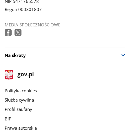
NIP 5471765578
Regon 000301807
MEDIA SPOŁECZNOŚCIOWE:
Na skróty
stopka
Strona
gov.pl
gov.pl
główna
gov.pl
Polityka cookies
Służba cywilna
Profil zaufany
BIP
Prawa autorskie