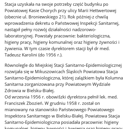
Stacja uzyskała na swoje potrzeby część budynku po
Powiatowej Kasie Chorych przy ulicy Marii Hettwertowej
(obecnie ul. Broniewskiego 21). Rok później-z chwilą
wprowadzenia dekretu o Państwowej Inspekcji Sanitarnej,
nastąpił pełny rozwój działalności nadzorowo-
laboratoryjnej. Powstały pracownie: bakteriologiczna,
higieny pracy, higieny komunalnej oraz higieny żywności i
żywienia. W tym czasie dyrektorem stacji był dr med.
Tadeusz Karolini (do 1956 r.).
Równolegle do Miejskiej Stacji Sanitarno-Epidemiologicznej
rozwijała się w Mikuszowicach Śląskich Powiatowa Stacja
Sanitarno-Epidemiologiczna, której zalążkiem była Kolumna
Sanitarna zorganizowana przy Powiatowym Wydziale
Zdrowia w Bielsku-Białej.
Od wrzesnia 1956 r. obowišzki dyrektora pełnił lek. med.
Franciszek Zbozień. W grudniu 1958 r. został on
mianowany na stanowisko Państwowego Powiatowego
Inspektora Sanitarnego w Bielsku-Białej. Powiatowa Stacja
Sanitarno-Epidemiologiczna posiadała pracownie: higieny
komunalnej, higieny żywności i żywienia oraz higieny pracy.