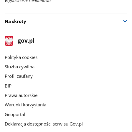
w godzinach: całodobowo-
Na skróty
stopka
Strona
gov.pl
gov.pl
główna
gov.pl
Polityka cookies
Służba cywilna
Profil zaufany
BIP
Prawa autorskie
Warunki korzystania
Geoportal
Deklaracja dostępności serwisu Gov.pl