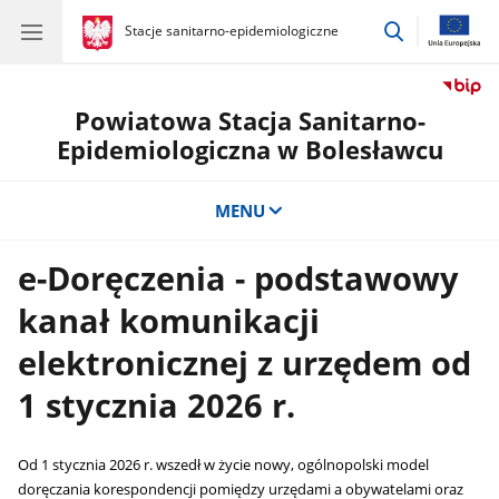
przejdź
gov.pl
Stacje sanitarno-epidemiologiczne
gov.pl
Stacje
do
sanitarno-
wyszukiwar
epidemiologiczne
Powiatowa Stacja Sanitarno-
Epidemiologiczna w Bolesławcu
MENU
e-Doręczenia - podstawowy
kanał komunikacji
elektronicznej z urzędem od
1 stycznia 2026 r.
Od 1 stycznia 2026 r. wszedł w życie nowy, ogólnopolski model
doręczania korespondencji pomiędzy urzędami a obywatelami oraz