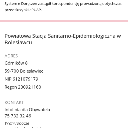
System e-Doręczeń zastąpił korespondencję prowadzoną dotychczas
przez skrzynki ePUAP.
stopka
Powiatowa Stacja Sanitarno-Epidemiologiczna w
Bolesławcu
ADRES
Górników 8
59-700 Bolesławiec
NIP 6121079179
Regon 230921160
KONTAKT
Infolinia dla Obywatela
75 732 32 46
W dni robocze