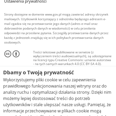
Ustawienia prywatności
Strony dostępne w domenie www.gov.pl mogą zawierać adresy skrzynek
mailowych. Użytkownik korzystający z odnośnika będącego adresem e-
mail zgadza się na przetwarzanie jego danych (adres e-mail oraz
dobrowolnie podanych danych w wiadomości) w celu przesłania
odpowiedzi na przesłane pytania. Szczegóły przetwarzania danych przez
każdą z jednostek znajdują się w ich politykach przetwarzania danych
osobowych.
Treści tekstowe publikowane w serwisie (z
wyłączeniem treści audiowizualnych), są udostępniane
na licencji typu Creative Commons: uznanie autorstwa
- na tych samych warunkach 4.0 (CC BY-SA 4.0).
Materiały audiowizualne, w tym zdjęcia, materiały
Dbamy o Twoją prywatność
audio i wideo, są udostępniane na licencji typu
Creative Commons: uznanie autorstwa użycie
Wykorzystujemy pliki cookie w celu zapewnienia
niekomercyjne - bez utworów zależnych 4.0 (CC BY-
NC-ND 4.0), o ile nie jest to stwierdzone inaczej.
prawidłowego funkcjonowania naszej witryny oraz do
analizy ruchu i optymalizacji działania strony. Dzięki nim
możemy lepiej dostosować treści do potrzeb
użytkowników i stale ulepszać nasze usługi. Pamiętaj, że
informacje przechowywane w plikach cookie mogą