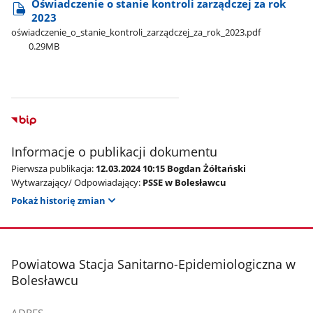
Oświadczenie o stanie kontroli zarządczej za rok
2023
oświadczenie​_o​_stanie​_kontroli​_zarządczej​_za​_rok​_2023.pdf
0.29MB
Informacje o publikacji dokumentu
Pierwsza publikacja:
12.03.2024 10:15 Bogdan Żółtański
Wytwarzający/ Odpowiadający:
PSSE w Bolesławcu
Pokaż historię zmian
stopka
Powiatowa Stacja Sanitarno-Epidemiologiczna w
Bolesławcu