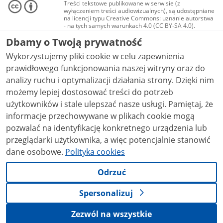
Treści tekstowe publikowane w serwisie (z
wyłączeniem treści audiowizualnych), są udostępniane
na licencji typu Creative Commons: uznanie autorstwa
- na tych samych warunkach 4.0 (CC BY-SA 4.0).
Materiały audiowizualne, w tym zdjęcia, materiały
Dbamy o Twoją prywatność
audio i wideo, są udostępniane na licencji typu
Creative Commons: uznanie autorstwa użycie
Wykorzystujemy pliki cookie w celu zapewnienia
niekomercyjne - bez utworów zależnych 4.0 (CC BY-
NC-ND 4.0), o ile nie jest to stwierdzone inaczej.
prawidłowego funkcjonowania naszej witryny oraz do
analizy ruchu i optymalizacji działania strony. Dzięki nim
możemy lepiej dostosować treści do potrzeb
użytkowników i stale ulepszać nasze usługi. Pamiętaj, że
informacje przechowywane w plikach cookie mogą
pozwalać na identyfikację konkretnego urządzenia lub
przeglądarki użytkownika, a więc potencjalnie stanowić
dane osobowe.
Polityka cookies
Odrzuć
Spersonalizuj
Zezwól na wszystkie