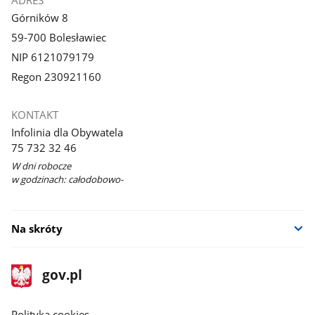
ADRES
Górników 8
59-700 Bolesławiec
NIP 6121079179
Regon 230921160
KONTAKT
Infolinia dla Obywatela
75 732 32 46
W dni robocze
w godzinach: całodobowo-
Na skróty
stopka
Strona
gov.pl
gov.pl
główna
gov.pl
Polityka cookies