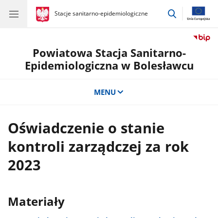
przejdź
gov.pl
Stacje sanitarno-epidemiologiczne
gov.pl
Stacje
do
sanitarno-
wyszukiwar
epidemiologiczne
Powiatowa Stacja Sanitarno-
Epidemiologiczna w Bolesławcu
MENU
Oświadczenie o stanie
kontroli zarządczej za rok
2023
Materiały