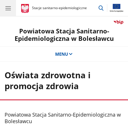
przejdź
gov.pl
Stacje sanitarno-epidemiologiczne
gov.pl
Stacje
do
sanitarno-
wyszukiwar
epidemiologiczne
Powiatowa Stacja Sanitarno-
Epidemiologiczna w Bolesławcu
MENU
Oświata zdrowotna i
promocja zdrowia
stopka
Powiatowa Stacja Sanitarno-Epidemiologiczna w
Bolesławcu