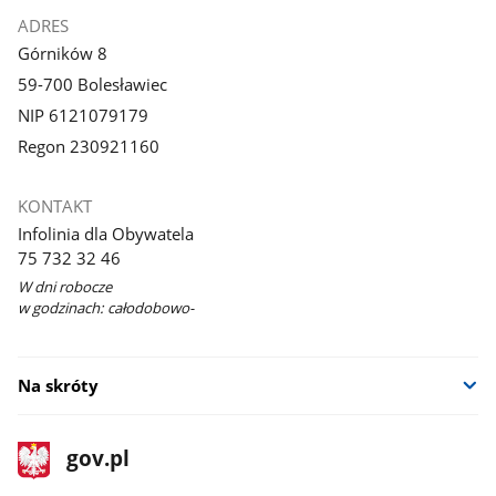
ADRES
Górników 8
59-700 Bolesławiec
NIP 6121079179
Regon 230921160
KONTAKT
Infolinia dla Obywatela
75 732 32 46
W dni robocze
w godzinach: całodobowo-
Na skróty
stopka
Strona
gov.pl
gov.pl
główna