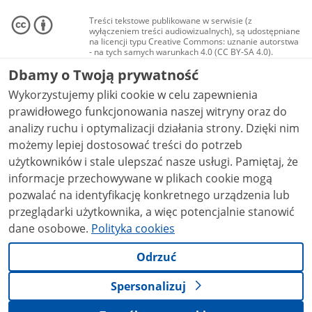
Treści tekstowe publikowane w serwisie (z
wyłączeniem treści audiowizualnych), są udostępniane
na licencji typu Creative Commons: uznanie autorstwa
- na tych samych warunkach 4.0 (CC BY-SA 4.0).
Materiały audiowizualne, w tym zdjęcia, materiały
Dbamy o Twoją prywatność
audio i wideo, są udostępniane na licencji typu
Creative Commons: uznanie autorstwa użycie
Wykorzystujemy pliki cookie w celu zapewnienia
niekomercyjne - bez utworów zależnych 4.0 (CC BY-
NC-ND 4.0), o ile nie jest to stwierdzone inaczej.
prawidłowego funkcjonowania naszej witryny oraz do
analizy ruchu i optymalizacji działania strony. Dzięki nim
możemy lepiej dostosować treści do potrzeb
użytkowników i stale ulepszać nasze usługi. Pamiętaj, że
informacje przechowywane w plikach cookie mogą
pozwalać na identyfikację konkretnego urządzenia lub
przeglądarki użytkownika, a więc potencjalnie stanowić
dane osobowe.
Polityka cookies
Odrzuć
Spersonalizuj