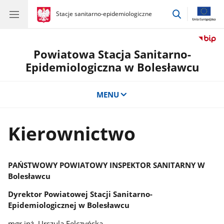
przejdź
gov.pl
Stacje sanitarno-epidemiologiczne
gov.pl
Stacje
do
sanitarno-
wyszukiwar
epidemiologiczne
Powiatowa Stacja Sanitarno-
Epidemiologiczna w Bolesławcu
MENU
Kierownictwo
PAŃSTWOWY POWIATOWY INSPEKTOR SANITARNY W
Bolesławcu
Dyrektor Powiatowej Stacji Sanitarno-
Epidemiologicznej w Bolesławcu
mgr inż. Urszula Felczyńska