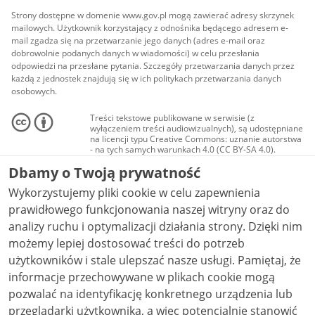
Strony dostępne w domenie www.gov.pl mogą zawierać adresy skrzynek
mailowych. Użytkownik korzystający z odnośnika będącego adresem e-
mail zgadza się na przetwarzanie jego danych (adres e-mail oraz
dobrowolnie podanych danych w wiadomości) w celu przesłania
odpowiedzi na przesłane pytania. Szczegóły przetwarzania danych przez
każdą z jednostek znajdują się w ich politykach przetwarzania danych
osobowych.
Treści tekstowe publikowane w serwisie (z
wyłączeniem treści audiowizualnych), są udostępniane
na licencji typu Creative Commons: uznanie autorstwa
- na tych samych warunkach 4.0 (CC BY-SA 4.0).
Materiały audiowizualne, w tym zdjęcia, materiały
Dbamy o Twoją prywatność
audio i wideo, są udostępniane na licencji typu
Creative Commons: uznanie autorstwa użycie
Wykorzystujemy pliki cookie w celu zapewnienia
niekomercyjne - bez utworów zależnych 4.0 (CC BY-
NC-ND 4.0), o ile nie jest to stwierdzone inaczej.
prawidłowego funkcjonowania naszej witryny oraz do
analizy ruchu i optymalizacji działania strony. Dzięki nim
możemy lepiej dostosować treści do potrzeb
użytkowników i stale ulepszać nasze usługi. Pamiętaj, że
informacje przechowywane w plikach cookie mogą
pozwalać na identyfikację konkretnego urządzenia lub
przeglądarki użytkownika, a więc potencjalnie stanowić