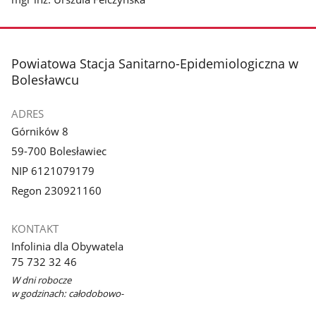
stopka
Powiatowa Stacja Sanitarno-Epidemiologiczna w
Bolesławcu
ADRES
Górników 8
59-700 Bolesławiec
NIP 6121079179
Regon 230921160
KONTAKT
Infolinia dla Obywatela
75 732 32 46
W dni robocze
w godzinach: całodobowo-