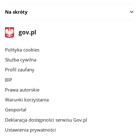
Na skróty
stopka
Strona
gov.pl
gov.pl
główna
gov.pl
Polityka cookies
Służba cywilna
Profil zaufany
BIP
Prawa autorskie
Warunki korzystania
Geoportal
Deklaracja dostępności serwisu Gov.pl
Ustawienia prywatności