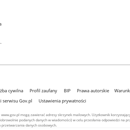
a
-
użba cywilna
Profil zaufany
BIP
Prawa autorskie
Warunki
i serwisu Gov.pl
Ustawienia prywatności
 www.gov.pl mogą zawierać adresy skrzynek mailowych. Użytkownik korzystający
dobrowolnie podanych danych w wiadomości) w celu przesłania odpowiedzi na prz
ach przetwarzania danych osobowych.