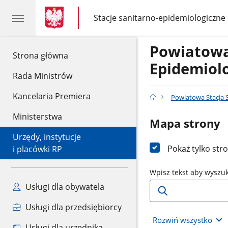
gov.pl
gov.pl
Stacje sanitarno-epidemiologiczne
gov.pl
Stacje
sanitarno-
epidemiologiczne
Powiatowa
gov.pl
Strona główna
Epidemiol
Rada Ministrów
Kancelaria Premiera
Powiatowa Stacja 
Ministerstwa
Mapa strony
Urzędy, instytucje
Pokaż tylko str
i placówki RP
Wpisz tekst aby wyszu
Usługi dla obywatela
Usługi dla przedsiębiorcy
Rozwiń wszystko
Usługi dla urzędnika