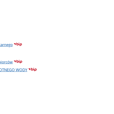
tarnego
biorców
WOTNEGO WODY