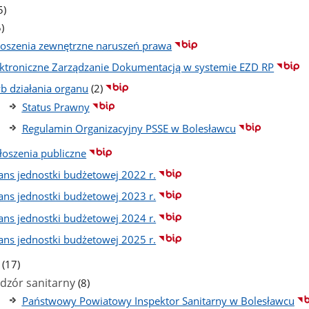
iczba
5)
odstron
zba
)
dstron
łoszenia zewnętrzne naruszeń prawa
ektroniczne Zarządzanie Dokumentacją w systemie EZD RP
liczba
yb działania organu
(2)
podstron
Status Prawny
Regulamin Organizacyjny PSSE w Bolesławcu
łoszenia publiczne
lans jednostki budżetowej 2022 r.
lans jednostki budżetowej 2023 r.
lans jednostki budżetowej 2024 r.
lans jednostki budżetowej 2025 r.
liczba
(17)
podstron
liczba
dzór sanitarny
(8)
podstron
Państwowy Powiatowy Inspektor Sanitarny w Bolesławcu