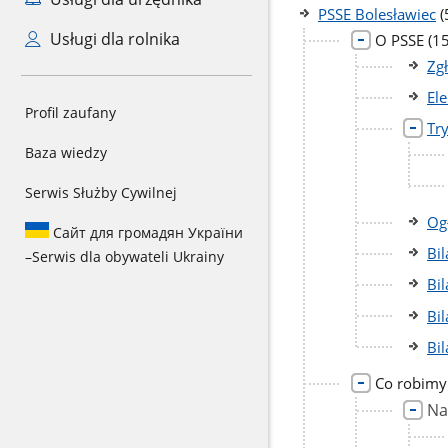
l
PSSE Bolesławiec
(
p
Usługi dla rolnika
lic
O PSSE
(15
po
Zg
El
Profil zaufany
Tr
Baza wiedzy
Serwis Służby Cywilnej
Og
Сайт для громадян України
Bi
–
Serwis dla obywateli Ukrainy
Bi
Bi
Bi
Co robimy
Na