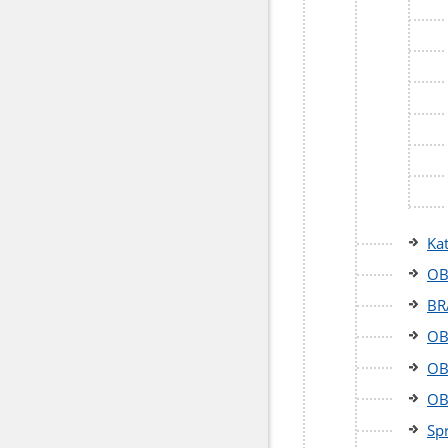
Ka
OB
BR
OB
OB
OB
Sp