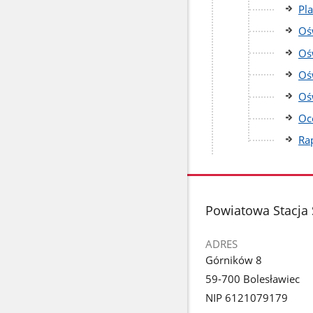
Pla
Oś
Oś
Oś
Oś
Oc
Ra
stopka
Powiatowa Stacja
ADRES
Górników 8
59-700 Bolesławiec
NIP 6121079179