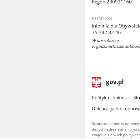
Regon 230921160
KONTAKT
Infolinia dla Obywatel
75 732 32 46
W dni robocze
w godzinach: całodobowo
stopka
Strona
gov.pl
gov.pl
główna
gov.pl
Polityka cookies
Sł
Deklaracja dostępnośc
Strony dostępne w domenie
danych (adres e-mail oraz 
znajdują się w ich polityk