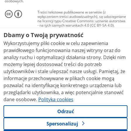
osobowych.
Treści tekstowe publikowane w serwisie (z
wyłączeniem treści audiowizualnych), są udostępniane
na licencji typu Creative Commons: uznanie autorstwa
- na tych samych warunkach 4.0 (CC BY-SA 4.0).
Materiały audiowizualne, w tym zdjęcia, materiały
Dbamy o Twoją prywatność
audio i wideo, są udostępniane na licencji typu
Creative Commons: uznanie autorstwa użycie
Wykorzystujemy pliki cookie w celu zapewnienia
niekomercyjne - bez utworów zależnych 4.0 (CC BY-
NC-ND 4.0), o ile nie jest to stwierdzone inaczej.
prawidłowego funkcjonowania naszej witryny oraz do
analizy ruchu i optymalizacji działania strony. Dzięki nim
możemy lepiej dostosować treści do potrzeb
użytkowników i stale ulepszać nasze usługi. Pamiętaj, że
informacje przechowywane w plikach cookie mogą
pozwalać na identyfikację konkretnego urządzenia lub
przeglądarki użytkownika, a więc potencjalnie stanowić
dane osobowe.
Polityka cookies
Odrzuć
Spersonalizuj