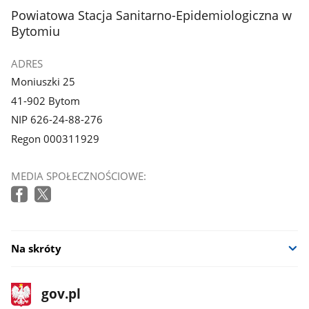
stopka
Powiatowa Stacja Sanitarno-Epidemiologiczna w
Bytomiu
ADRES
Moniuszki 25
41-902 Bytom
NIP 626-24-88-276
Regon 000311929
MEDIA SPOŁECZNOŚCIOWE:
Na skróty
stopka
Strona
gov.pl
gov.pl