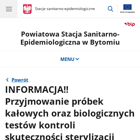
przejdź
gov.pl
Stacje sanitarno-epidemiologiczne
gov.pl
Stacje
do
sanitarno-
wyszukiwar
epidemiologiczne
Powiatowa Stacja Sanitarno-
Epidemiologiczna w Bytomiu
MENU
Powrót
INFORMACJA!!
Przyjmowanie próbek
kałowych oraz biologicznych
testów kontroli
skuteczności sterylizacji