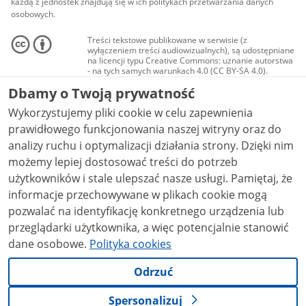
każdą z jednostek znajdują się w ich politykach przetwarzania danych
osobowych.
Treści tekstowe publikowane w serwisie (z
wyłączeniem treści audiowizualnych), są udostępniane
na licencji typu Creative Commons: uznanie autorstwa
- na tych samych warunkach 4.0 (CC BY-SA 4.0).
Materiały audiowizualne, w tym zdjęcia, materiały
Dbamy o Twoją prywatność
audio i wideo, są udostępniane na licencji typu
Creative Commons: uznanie autorstwa użycie
Wykorzystujemy pliki cookie w celu zapewnienia
niekomercyjne - bez utworów zależnych 4.0 (CC BY-
NC-ND 4.0), o ile nie jest to stwierdzone inaczej.
prawidłowego funkcjonowania naszej witryny oraz do
analizy ruchu i optymalizacji działania strony. Dzięki nim
możemy lepiej dostosować treści do potrzeb
użytkowników i stale ulepszać nasze usługi. Pamiętaj, że
informacje przechowywane w plikach cookie mogą
pozwalać na identyfikację konkretnego urządzenia lub
przeglądarki użytkownika, a więc potencjalnie stanowić
dane osobowe.
Polityka cookies
Odrzuć
Spersonalizuj