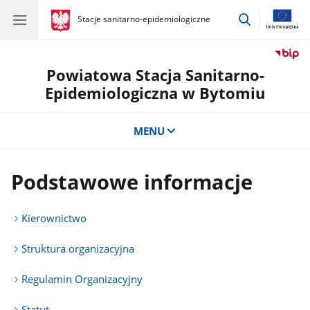
przejdź
gov.pl
Stacje sanitarno-epidemiologiczne
gov.pl
Stacje
do
sanitarno-
wyszukiwar
epidemiologiczne
Powiatowa Stacja Sanitarno-
Epidemiologiczna w Bytomiu
MENU
Podstawowe informacje
Kierownictwo
Struktura organizacyjna
Regulamin Organizacyjny
Statut