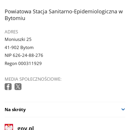
stopka
Powiatowa Stacja Sanitarno-Epidemiologiczna w
Bytomiu
ADRES
Moniuszki 25
41-902 Bytom
NIP 626-24-88-276
Regon 000311929
MEDIA SPOŁECZNOŚCIOWE:
Na skróty
stopka
Strona
gov.pl