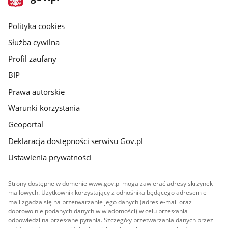
gov.pl
główna
gov.pl
Polityka cookies
Służba cywilna
Profil zaufany
BIP
Prawa autorskie
Warunki korzystania
Geoportal
Deklaracja dostępności serwisu Gov.pl
Ustawienia prywatności
Strony dostępne w domenie www.gov.pl mogą zawierać adresy skrzynek
mailowych. Użytkownik korzystający z odnośnika będącego adresem e-
mail zgadza się na przetwarzanie jego danych (adres e-mail oraz
dobrowolnie podanych danych w wiadomości) w celu przesłania
odpowiedzi na przesłane pytania. Szczegóły przetwarzania danych przez